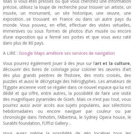
Mais si vous êtes pressés ou que vous cherchez une information
précise, utilisez la loupe de recherche pour trouver un artiste, un
musée, un monument, un site historique, une œuvre, une
exposition…se trouvant en France ou dans un autre pays du
monde. Vous pouvez, en effet, effectuer des visites virtuelles,
immersives ou sous formes de photos d’un musée ou encore
d’une exposition qui a fermé ses portes et que vous avez raté
dans plus de 80 pays.
A LIRE :
Google Maps améliore ses services de navigation
Vous pourrez également jouer à des jeux sur l’
art et la culture
,
découvrir des livres de coloriage pour colorier les œuvres d’art
des plus grands peintres de l’histoire, des mots croisés, des
puzzles et aussi le décryptage des hiéroglyphes. Les amateurs de
l’Egypte ancienne vont se régaler dans ce nouvel espace qui lui est
dédié et qui offre, entre autres, la possibilité de faire une visite
des magnifiques pyramides de Gizeh. Mais ce n’est pas tout, vous
pourrez aussi avoir accès aux sujets populaires, aux sélections
hebdomadaires ou encore naviguer par couleur ou par
chronologie dans l’Inhotim, l’Albertina, le Sydney Opera house, le
Surabhi foundation, l’Uffizi Gallery…
Vous aurez même la possibilité de géo localiser tous les