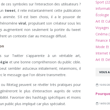
Sport (22
 de ces symboles sur l'interaction des utilisateurs ?
Informat
 un
tweet
, il relie instantanément cette publication
Écologie
 animée. S'il est bien choisi, il a le pouvoir de
Art Et Cu
 phénomène
viral
, propulsant son créateur sous les
Voyages 
gs augmentent non seulement la portée du tweet
Cinéma (
frent un contexte clair au message diffusé.
Finance 
ion
Mode Et 
Internet 
gs sur Twitter s'apparente à un véritable art,
Art Et Dé
tégie
et une bonne compréhension du public cible.
eut sembler astucieux initialement; néanmoins, il
VOUS A
vec le message que l'on désire transmettre.
 ou Ritetag peuvent se révéler très pratiques pour
15/05/2
généreront le plus d'interaction auprès de votre
bilité. Favoriser des hashtags spécifiques et moins
n public plus impliqué car plus spécialisé.
14/05/2