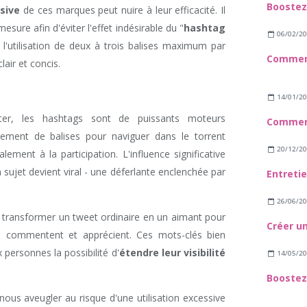
ssive
de ces marques peut nuire à leur efficacité. Il
sure afin d'éviter l'effet indésirable du "
hashtag
06/02/2
 l'utilisation de deux à trois balises maximum par
air et concis.
14/01/2
ter, les hashtags sont de puissants moteurs
lement de balises pour naviguer dans le torrent
20/12/2
lement à la participation. L'influence significative
sujet devient viral - une déferlante enclenchée par
26/06/2
t transformer un tweet ordinaire en un aimant pour
nt, commentent et apprécient. Ces mots-clés bien
 personnes la possibilité d'
étendre leur visibilité
14/05/2
nous aveugler au risque d'une utilisation excessive