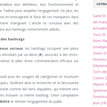
CATÉGO
taillera leur définition, leur fonctionnement et
r Twitter peut amplifier l'engagement. De plus, les
Santé Et 
tout en envisageant le futur de ces marqueurs dans
Vie Prati
ent changeant. L'article se conclura avec des
Actualité
grâce aux hashtags correctement utilisés.
Trucs Et 
 des hashtags
Bons Pla
Smartpho
eaux sociaux
, les hashtags occupent une place
Divers (5
introduits par un dièse (
#
), associés à des mots-
Femmes 
venus le pilier d'une communication efficace sur
Dépannag
Tech (40
il pour les usagers de catégoriser et structurer
Cuisine (
ques, facilitant ainsi la recherche et la découverte
Maison Et
agissent comme des liens cliquables, qui mènent vers
Systèmes
ets incluant ce même hashtag. Cette compilation
Divertiss
ibilité
et stimule l'engagement du public.
Jeux (24)