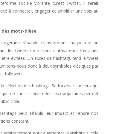
ateforme sociale vibrante qu'est Twitter. Il serait
cité à connecter, engager et amplifier une voix au
r des mots-dièse
st largement répandu, transformant chaque mot ou
t les tweets de millions d'utilisateurs. Certaines
être évitées. Un excès de hashtags rend le tweet
. Limitons-nous donc à deux symboles diésiques par
s followers.
s la sélection des hashtags. Se focaliser sur ceux qui
t que de choisir seulement ceux populaires permet
blic cible.
ashtags peut affaiblir leur impact et rendre nos
tions constant.
 arbitrairement pour augmenter la visibilité si cela