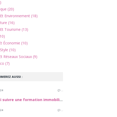
)
ique (20)
 Et Environnement (18)
lture (16)
Et Tourisme (13)
10)
Et Économie (10)
Style (10)
Et Réseaux Sociaux (9)
co (7)
IMEREZ AUSSI :
024
…
Pourquoi suivre une formation immobilière en ligne ?
024
…