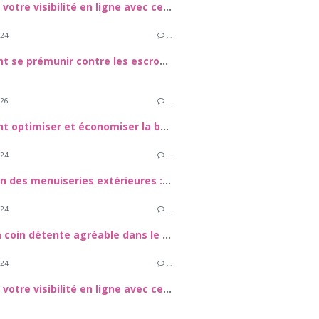
Boostez votre visibilité en ligne avec ces stratégies efficaces
024
…
Comment se prémunir contre les escroqueries en ligne ?
026
…
Comment optimiser et économiser la batterie de votre Samsung Galaxy S24
024
…
Entretien des menuiseries extérieures : Guide pratique
024
…
Créer un coin détente agréable dans le jardin
024
…
Boostez votre visibilité en ligne avec ces stratégies efficaces