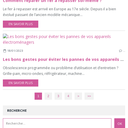
Comment réparer un fer à repasser soi-même ?
Le fer à repasser est arrivé en Europe au 17e siècle. Depuis il a bien
évolué passant de l’ancien modèle mécanique...
EN SAVOIR PLUS
18/01/2023
…
Les bons gestes pour éviter les pannes de vos appareils électroménagers
Obsolescence programmée ou problème d’utilisation et d’entretien ?
Grille-pain, micro-ondes, réfrigérateur, machine...
EN SAVOIR PLUS
1
2
3
4
>
>>
RECHERCHE