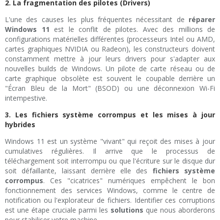
2. La fragmentation des pilotes (Drivers)
L'une des causes les plus fréquentes nécessitant de
réparer
Windows 11
est le conflit de pilotes. Avec des millions de
configurations matérielles différentes (processeurs Intel ou AMD,
cartes graphiques NVIDIA ou Radeon), les constructeurs doivent
constamment mettre à jour leurs drivers pour s'adapter aux
nouvelles builds de Windows. Un pilote de carte réseau ou de
carte graphique obsolète est souvent le coupable derrière un
"Écran Bleu de la Mort" (BSOD) ou une déconnexion Wi-Fi
intempestive.
3. Les fichiers système corrompus et les mises à jour
hybrides
Windows 11 est un système "vivant" qui reçoit des mises à jour
cumulatives régulières. Il arrive que le processus de
téléchargement soit interrompu ou que l'écriture sur le disque dur
soit défaillante, laissant derrière elle des
fichiers système
corrompus
. Ces "cicatrices" numériques empêchent le bon
fonctionnement des services Windows, comme le centre de
notification ou l'explorateur de fichiers. Identifier ces corruptions
est une étape cruciale parmi les
solutions
que nous aborderons
pour stabiliser votre machine.