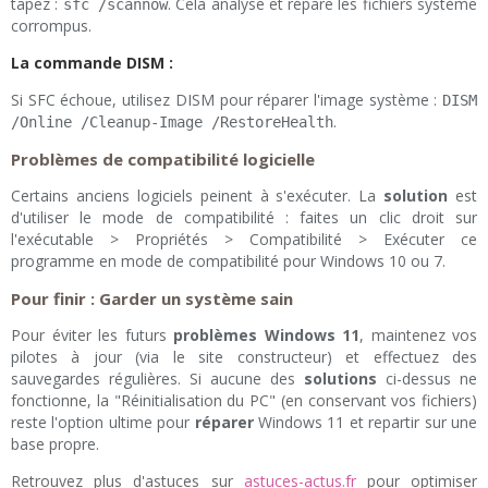
tapez :
. Cela analyse et répare les fichiers système
sfc /scannow
corrompus.
La commande DISM :
Si SFC échoue, utilisez DISM pour réparer l'image système :
DISM
.
/Online /Cleanup-Image /RestoreHealth
Problèmes de compatibilité logicielle
Certains anciens logiciels peinent à s'exécuter. La
solution
est
d'utiliser le mode de compatibilité : faites un clic droit sur
l'exécutable > Propriétés > Compatibilité > Exécuter ce
programme en mode de compatibilité pour Windows 10 ou 7.
Pour finir : Garder un système sain
Pour éviter les futurs
problèmes Windows 11
, maintenez vos
pilotes à jour (via le site constructeur) et effectuez des
sauvegardes régulières. Si aucune des
solutions
ci-dessus ne
fonctionne, la "Réinitialisation du PC" (en conservant vos fichiers)
reste l'option ultime pour
réparer
Windows 11 et repartir sur une
base propre.
Retrouvez plus d'astuces sur
astuces-actus.fr
pour optimiser