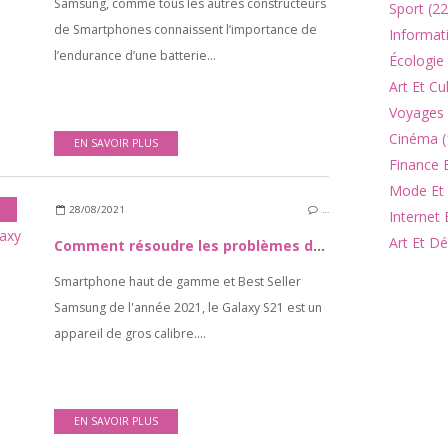
Samsung, comme tous les autres constructeurs
Sport (22
de Smartphones connaissent l’importance de
Informat
l’endurance d’une batterie...
Écologie
Art Et Cu
Voyages 
Cinéma (
EN SAVOIR PLUS
Finance 
Mode Et 
28/08/2021
…
Internet 
Art Et Dé
Comment résoudre les problèmes de données mobiles et de Wifi sur le Galaxy S21 ?
Smartphone haut de gamme et Best Seller
Samsung de l'année 2021, le Galaxy S21 est un
appareil de gros calibre....
EN SAVOIR PLUS