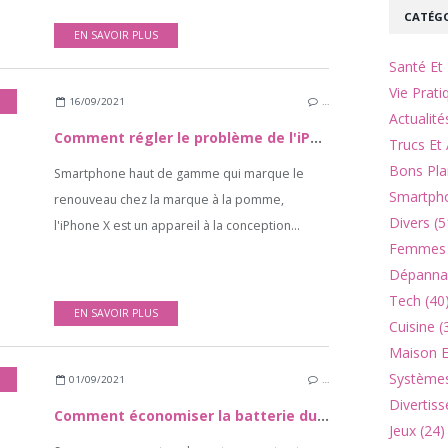
CATÉGO
EN SAVOIR PLUS
Santé Et 
Vie Prati
16/09/2021
…
Actualité
Comment régler le problème de l'iPhone X qui ne s'allume pas ?
Trucs Et 
Bons Pla
Smartphone haut de gamme qui marque le
Smartpho
renouveau chez la marque à la pomme,
Divers (5
l'iPhone X est un appareil à la conception...
Femmes 
Dépannag
Tech (40
EN SAVOIR PLUS
Cuisine (
Maison Et
Systèmes
01/09/2021
…
Divertiss
Comment économiser la batterie du Galaxy A72 ?
Jeux (24)