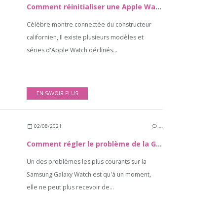
Comment réinitialiser une Apple Watch
Célèbre montre connectée du constructeur
californien, Il existe plusieurs modèles et
séries d'Apple Watch déclinés...
EN SAVOIR PLUS
02/08/2021
…
Comment régler le problème de la Galaxy Watch qui ne reçoit plus de notifications du téléphone ?
Un des problèmes les plus courants sur la
Samsung Galaxy Watch est qu'à un moment,
elle ne peut plus recevoir de...