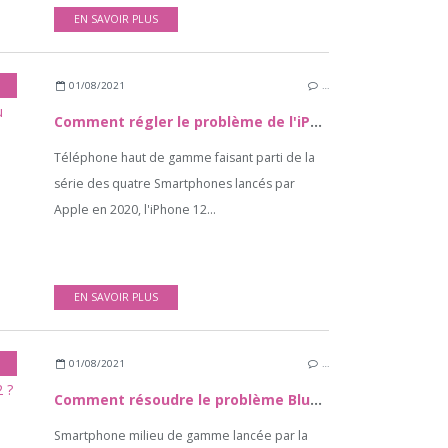
EN SAVOIR PLUS
01/08/2021
…
Comment régler le problème de l'iPhone 12 Mini qui se déconnecte du réseau Wi-Fi ?
Téléphone haut de gamme faisant parti de la
série des quatre Smartphones lancés par
Apple en 2020, l'iPhone 12...
EN SAVOIR PLUS
01/08/2021
…
Comment résoudre le problème Bluetooth sur le Samsung Galaxy A52 ?
Smartphone milieu de gamme lancée par la