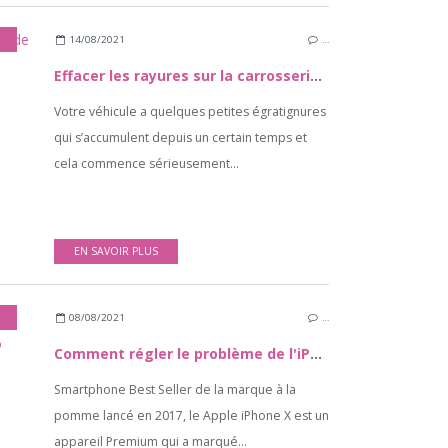
14/08/2021
…
Effacer les rayures sur la carrosserie de votre voiture
Votre véhicule a quelques petites égratignures
qui s’accumulent depuis un certain temps et
cela commence sérieusement...
EN SAVOIR PLUS
08/08/2021
…
Comment régler le problème de l'iPhone X qui reste bloqué sur le logo Apple ?
Smartphone Best Seller de la marque à la
pomme lancé en 2017, le Apple iPhone X est un
appareil Premium qui a marqué...