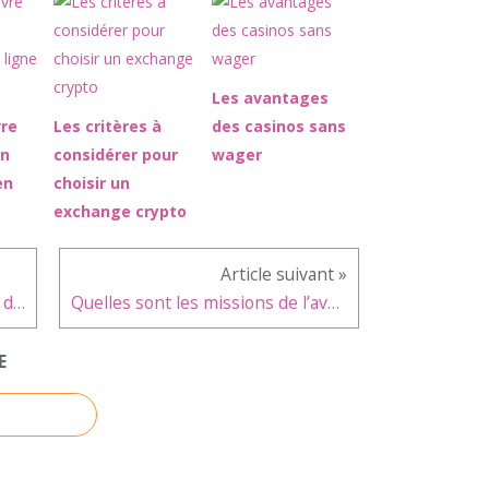
Les avantages
vre
Les critères à
des casinos sans
on
considérer pour
wager
en
choisir un
exchange crypto
Quel est le meilleur installateur d'adoucisseur d'eau dans le 72 ?
Quelles sont les missions de l’avocat expert en droit de la construction et dans le domaine des travaux de rénovation énergétique ?
E