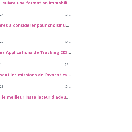
Pourquoi suivre une formation immobilière en ligne ?
024
…
Les critères à considérer pour choisir un exchange crypto
026
…
Meilleures Applications de Tracking 2026 : Comment sécuuriser vos proches et vos appareils
025
…
Quelles sont les missions de l’avocat expert en droit de la construction et dans le domaine des travaux de rénovation énergétique ?
025
…
Quel est le meilleur installateur d'adoucisseur d'eau dans le 72 ?