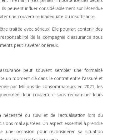
ement : ne minimisez jamais l'importance des détails
 Ils peuvent influer considérablement sur l'étendue
iter une couverture inadéquate ou insuffisante.
 être traitée avec sérieux. Elle pourrait contenir des
la responsabilité de la compagnie d'assurance sous
éments peut s’avérer onéreux.
'assurance peut souvent sembler une formalité
nte un moment clé dans le contrat entre l'assuré et
enée par Millions de consommateurs en 2021, les
équemment leur couverture sans réexaminer leurs
nécessité du suivi et de l'actualisation lors du
isions mal ajustées. Un aspect essentiel à prendre
re une occasion pour reconsidérer sa situation
apter son accord d’assurance.