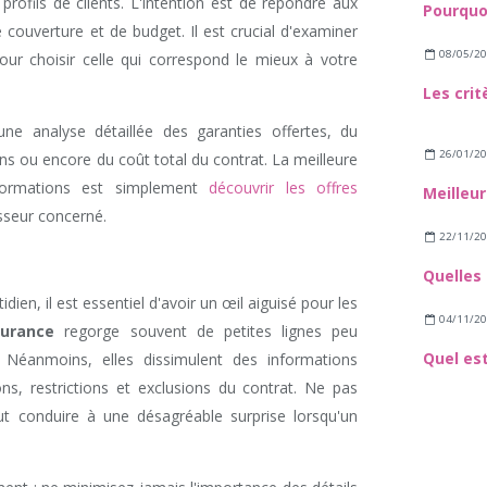
profils de clients. L'intention est de répondre aux
 couverture et de budget. Il est crucial d'examiner
08/05/2
ur choisir celle qui correspond le mieux à votre
une analyse détaillée des garanties offertes, du
26/01/2
ns ou encore du coût total du contrat. La meilleure
formations est simplement
découvrir les offres
sseur concerné.
22/11/2
dien, il est essentiel d'avoir un œil aiguisé pour les
04/11/2
surance
regorge souvent de petites lignes peu
. Néanmoins, elles dissimulent des informations
ons, restrictions et exclusions du contrat. Ne pas
ut conduire à une désagréable surprise lorsqu'un