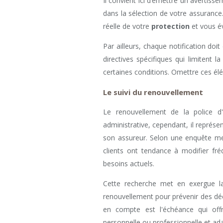
Il convient ici d’émettre un avertiss
dans la sélection de votre assurance.
réelle de votre
protection
et vous év
Par ailleurs, chaque notification doit
directives spécifiques qui limitent 
certaines conditions. Omettre ces él
Le suivi du renouvellement
Le renouvellement de la police d
administrative, cependant, il représe
son assureur. Selon une enquête m
clients ont tendance à modifier fr
besoins actuels.
Cette recherche met en exergue la 
renouvellement pour prévenir des déc
en compte est l'échéance qui off
personnelle ou professionnelle et ad