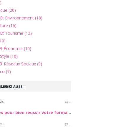
)
ique (20)
 Et Environnement (18)
lture (16)
Et Tourisme (13)
10)
Et Économie (10)
Style (10)
Et Réseaux Sociaux (9)
co (7)
IMEREZ AUSSI :
024
…
5 astuces pour bien réussir votre formation en esthétique
024
…