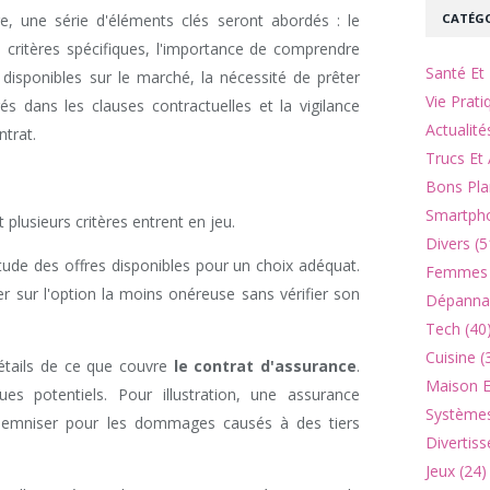
CATÉGO
e, une série d'éléments clés seront abordés : le
 critères spécifiques, l'importance de comprendre
Santé Et 
 disponibles sur le marché, la nécessité de prêter
Vie Prati
és dans les clauses contractuelles et la vigilance
Actualité
ntrat.
Trucs Et 
Bons Pla
Smartpho
 plusieurs critères entrent en jeu.
Divers (5
étude des offres disponibles pour un choix adéquat.
Femmes 
er sur l'option la moins onéreuse sans vérifier son
Dépannag
Tech (40
Cuisine (
détails de ce que couvre
le contrat d'assurance
.
Maison Et
ues potentiels. Pour illustration, une assurance
Systèmes
demniser pour les dommages causés à des tiers
Divertiss
Jeux (24)