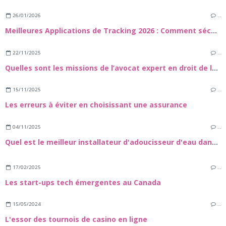
26/01/2026
…
Meilleures Applications de Tracking 2026 : Comment sécuuriser vos proches et vos appareils
22/11/2025
…
Quelles sont les missions de l’avocat expert en droit de la construction et dans le domaine des travaux de rénovation énergétique ?
15/11/2025
…
Les erreurs à éviter en choisissant une assurance
04/11/2025
…
Quel est le meilleur installateur d'adoucisseur d'eau dans le 72 ?
17/02/2025
…
Les start-ups tech émergentes au Canada
15/05/2024
…
L'essor des tournois de casino en ligne