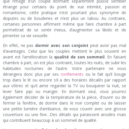
que l’image d'un couple dormant séparément puisse sembler
étrange pour certains du point de vue intimité, passion et
romantisme, cette pratique n’est pourtant plus synonyme de
disputes ou de bouderies et n’est plus un tabou. Au contraire,
certaines personnes affirment même que faire chambre à part
permettrait de se sentir mieux, d’augmenter sa libido et de
pimenter sa vie sexuelle.
En effet, ne pas
dormir avec son conjoint
peut avoir pas mal
d’avantages. Celui que les couples mettent le plus souvent en
avant est l’amélioration la
qualité de son sommeil
. En faisant
chambre à part, on est plus contraint, toutes les nuits, de subir les
habitudes nocturnes de l’autre. Votre partenaire ne vous
dérangera donc plus par ses
ronflements
ou le fait qu’il bouge
trop dans le lit ou encore s’il a des horaires décalés par rapport
aux vôtres et qu’il aime regarder la TV ou bouquiner la nuit, se
lever faire pipi ou manger. En dormant seul, vous pourrez
également décider de la température de la pièce, d’ouvrir ou de
fermer la fenêtre, de dormir dans le noir complet ou de laisser
une petite lumière d’ambiance, de vous couvrir avec une grosse
couverture ou une fine…Des détails qui paraissent anodins mais
qui contribuent beaucoup à un sommeil de qualité.