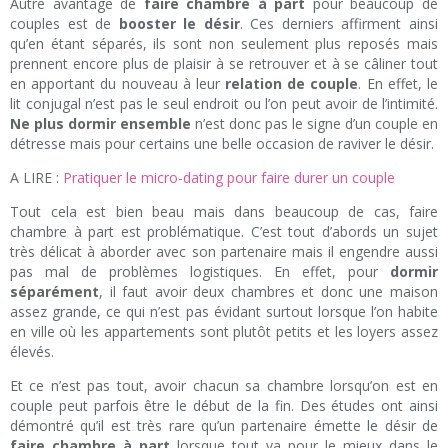
Autre avantage de
faire chambre à part
pour beaucoup de
couples est de
booster le désir
. Ces derniers affirment ainsi
qu’en étant séparés, ils sont non seulement plus reposés mais
prennent encore plus de plaisir à se retrouver et à se câliner tout
en apportant du nouveau à leur
relation de couple
. En effet, le
lit conjugal n’est pas le seul endroit ou l’on peut avoir de l’intimité.
Ne plus dormir ensemble
n’est donc pas le signe d’un couple en
détresse mais pour certains une belle occasion de raviver le désir.
A LIRE :
Pratiquer le micro-dating pour faire durer un couple
Tout cela est bien beau mais dans beaucoup de cas, faire
chambre à part est problématique. C’est tout d’abords un sujet
très délicat à aborder avec son partenaire mais il engendre aussi
pas mal de problèmes logistiques. En effet, pour
dormir
séparément
, il faut avoir deux chambres et donc une maison
assez grande, ce qui n’est pas évidant surtout lorsque l’on habite
en ville où les appartements sont plutôt petits et les loyers assez
élevés.
Et ce n’est pas tout, avoir chacun sa chambre lorsqu’on est en
couple peut parfois être le début de la fin. Des études ont ainsi
démontré qu’il est très rare qu’un partenaire émette le désir de
faire chambre à part
lorsque tout va pour le mieux dans le