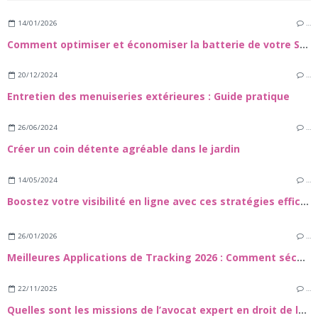
14/01/2026
…
Comment optimiser et économiser la batterie de votre Samsung Galaxy S24
20/12/2024
…
Entretien des menuiseries extérieures : Guide pratique
26/06/2024
…
Créer un coin détente agréable dans le jardin
14/05/2024
…
Boostez votre visibilité en ligne avec ces stratégies efficaces
26/01/2026
…
Meilleures Applications de Tracking 2026 : Comment sécuuriser vos proches et vos appareils
22/11/2025
…
Quelles sont les missions de l’avocat expert en droit de la construction et dans le domaine des travaux de rénovation énergétique ?