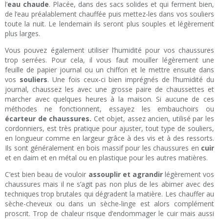
l’
eau chaude
. Placée, dans des sacs solides et qui ferment bien,
de l’eau préalablement chauffée puis mettez-les dans vos souliers
toute la nuit. Le lendemain ils seront plus souples et légèrement
plus larges.
Vous pouvez également utiliser l’humidité pour vos chaussures
trop serrées. Pour cela, il vous faut mouiller légèrement une
feuille de papier journal ou un chiffon et le mettre ensuite dans
vos
souliers
. Une fois ceux-ci bien imprégnés de l’humidité du
journal, chaussez les avec une grosse paire de chaussettes et
marcher avec quelques heures à la maison. Si aucune de ces
méthodes ne fonctionnent, essayez les embauchoirs ou
écarteur de chaussures.
Cet objet, assez ancien, utilisé par les
cordonniers, est très pratique pour ajuster, tout type de souliers,
en longueur comme en largeur grâce à des vis et à des ressorts.
Ils sont généralement en bois massif pour les chaussures en
cuir
et en daim et en métal ou en plastique pour les autres matières.
C’est bien beau de vouloir
assouplir et agrandir
légèrement vos
chaussures mais il ne s’agit pas non plus de les abimer avec des
techniques trop brutales qui dégradent la matière. Les chauffer au
sèche-cheveux ou dans un sèche-linge est alors complément
proscrit. Trop de chaleur risque d’endommager le cuir mais aussi