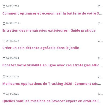
14/01/2026
…
Comment optimiser et économiser la batterie de votre Samsung Galaxy S24
20/12/2024
…
Entretien des menuiseries extérieures : Guide pratique
26/06/2024
…
Créer un coin détente agréable dans le jardin
14/05/2024
…
Boostez votre visibilité en ligne avec ces stratégies efficaces
26/01/2026
…
Meilleures Applications de Tracking 2026 : Comment sécuuriser vos proches et vos appareils
22/11/2025
…
Quelles sont les missions de l’avocat expert en droit de la construction et dans le domaine des travaux de rénovation énergétique ?