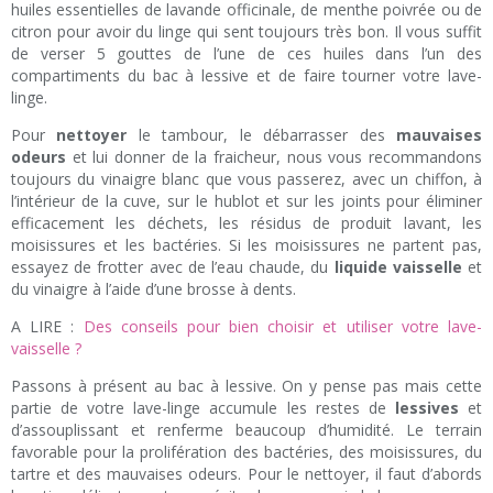
huiles essentielles de lavande officinale, de menthe poivrée ou de
citron pour avoir du linge qui sent toujours très bon. Il vous suffit
de verser 5 gouttes de l’une de ces huiles dans l’un des
compartiments du bac à lessive et de faire tourner votre lave-
linge.
Pour
nettoyer
le tambour, le débarrasser des
mauvaises
odeurs
et lui donner de la fraicheur, nous vous recommandons
toujours du vinaigre blanc que vous passerez, avec un chiffon, à
l’intérieur de la cuve, sur le hublot et sur les joints pour éliminer
efficacement les déchets, les résidus de produit lavant, les
moisissures et les bactéries. Si les moisissures ne partent pas,
essayez de frotter avec de l’eau chaude, du
liquide vaisselle
et
du vinaigre à l’aide d’une brosse à dents.
A LIRE :
Des conseils pour bien choisir et utiliser votre lave-
vaisselle ?
Passons à présent au bac à lessive. On y pense pas mais cette
partie de votre lave-linge accumule les restes de
lessives
et
d’assouplissant et renferme beaucoup d’humidité. Le terrain
favorable pour la prolifération des bactéries, des moisissures, du
tartre et des mauvaises odeurs. Pour le nettoyer, il faut d’abords