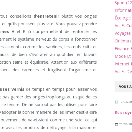
Sport (22
Informat
 vous conseillons
d’entretenir
plutôt vos ongles
Écologie
de et qu’ils poussent plus vite. Vous pouvez prendre
Art Et Cu
mines H
et B-7) qui permettent de renforcer les
Voyages 
lement le système nerveux du corps à fonctionner
Cinéma (
es aliments comme les sardines, les œufs cuits et
Finance 
 aussi de bien s’hydrater au quotidien en buvant
Mode Et 
tion saine et équilibrée. Attention aux différents
Internet 
inent des carences et fragilisent l’organisme et
Art Et Dé
VOUS A
uses vernis
de temps en temps pour laisser vos
e pas garder des ongles trop longs au risque de les
10/04/2
 se fendre. De ne surtout pas les utiliser pour faire
adopter la bonne manière de les limer c’est-à-dire
mouvement de va-et-vient comme une scie, ce qui
26/10/2
ente avec les produits de nettoyage à la maison et