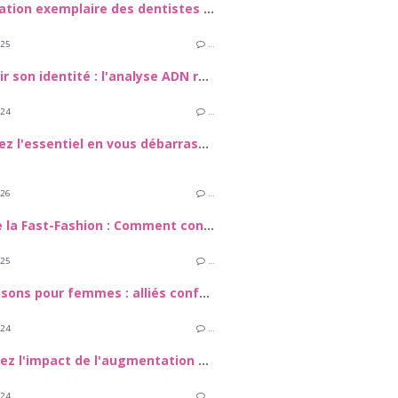
La formation exemplaire des dentistes hongrois et la qualité exceptionnelle de leurs soins dentaires
025
…
Découvrir son identité : l'analyse ADN révolutionne la quête de paternité
024
…
Retrouvez l'essentiel en vous débarrassant du superflu
026
…
La fin de la Fast-Fashion : Comment construire une "garde-robe capsule" éthique et stylée
025
…
Les blousons pour femmes : alliés confort et style au quotidien
024
…
Découvrez l'impact de l'augmentation mammaire sur la confiance en soi
024
…