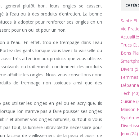
CATÉGO
t général plutôt bon, leurs ongles se cassent
gé à l’eau ou à des produits d’entretien. La bonne
Santé Et 
 astuces à adopter pour renforcer ses ongles en un
Vie Prati
assent pour un oui et pour un non.
Actualité
n à l'eau. En effet, trop de trempage dans l'eau
Trucs Et 
 Portez des gants lorsque vous lavez la vaisselle ou
Bons Pla
aussi très attention aux produits que vous utilisez.
Smartpho
dissolvants ou traitements contiennent des produits
Divers (5
me affaiblir les ongles. Nous vous conseillons donc
Femmes 
roduits de trempage non toxiques ainsi que des
Dépannag
Tech (40
Cuisine (
as utiliser les ongles en gel ou en acrylique. Ils
Maison Et
lorsque l’on n’arrive pas à faire pousser ses ongles
Systèmes
faiblir et abimer vos ongles naturels, surtout si vous
Divertiss
 pas tout, la lumière ultraviolette nécessaire pour
Jeux (24)
un facteur de vieillissement de la peau et aussi de