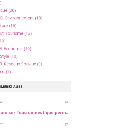
)
ique (20)
 Et Environnement (18)
lture (16)
Et Tourisme (13)
10)
Et Économie (10)
Style (10)
Et Réseaux Sociaux (9)
co (7)
IMEREZ AUSSI :
026
…
Et si dynamiser l'eau domestique permettait d'améliorer les performances des sportifs ?
025
…