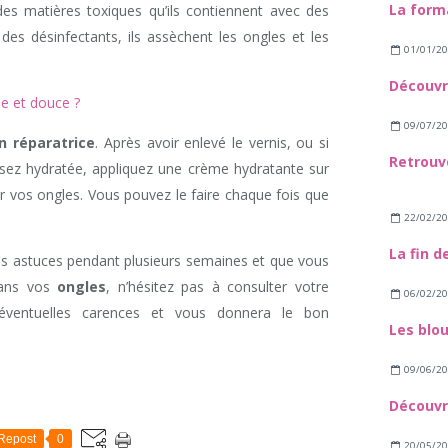
es matières toxiques qu’ils contiennent avec des
es désinfectants, ils assèchent les ongles et les
01/01/2
e et douce ?
09/07/2
on réparatrice
. Après avoir enlevé le vernis, ou si
sez hydratée, appliquez une crème hydratante sur
 vos ongles. Vous pouvez le faire chaque fois que
22/02/2
s astuces pendant plusieurs semaines et que vous
dans vos
ongles
, n’hésitez pas à consulter votre
06/02/2
’éventuelles carences et vous donnera le bon
09/06/2
Repost
0
20/05/2