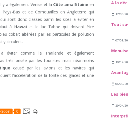
il y a également Venise et la
Côte amalfitaine
en
ux Pays-Bas et de Cornouailles en Angleterre qui
12/06/2
ui sont donc classés parmi les sites à éviter en
 Maui à
Hawaï
et le lac Tahoe qui doivent être
leu cobalt altérées par les particules de pollution
07/03/2
 y circulent.
si à éviter comme la Thaïlande et également
pas très prisée par les touristes mais néanmoins
10/12/2
tique
causé par les avions et les navires qui
quent l’accélération de la fonte des glaces et une
06/06/2
29/04/2
Repost
0