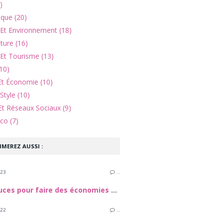
)
ique (20)
 Et Environnement (18)
lture (16)
Et Tourisme (13)
10)
Et Économie (10)
Style (10)
Et Réseaux Sociaux (9)
co (7)
IMEREZ AUSSI :
023
…
Des astuces pour faire des économies sur les billets d’avion ?
022
…