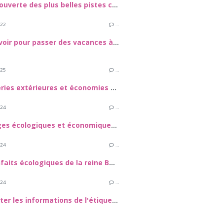
A la découverte des plus belles pistes cyclables du monde
022
…
Tout savoir pour passer des vacances à Jijel
025
…
Menuiseries extérieures et économies d'énergie
024
…
Avantages écologiques et économiques des vêtements recyclés
024
…
Les bienfaits écologiques de la reine Buckfast
024
…
Interpréter les informations de l'étiquette énergétique