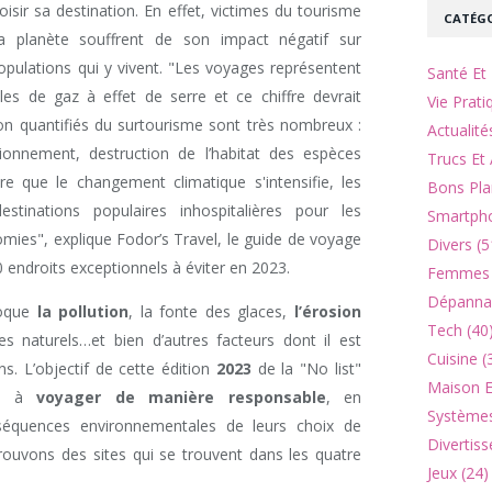
oisir sa destination. En effet, victimes du tourisme
CATÉGO
a planète souffrent de son impact négatif sur
opulations qui y vivent. "Les voyages représentent
Santé Et 
s de gaz à effet de serre et ce chiffre devrait
Vie Prati
non quantifiés du surtourisme sont très nombreux :
Actualité
sionnement, destruction de l’habitat des espèces
Trucs Et 
e que le changement climatique s'intensifie, les
Bons Pla
inations populaires inhospitalières pour les
Smartpho
omies", explique Fodor’s Travel, le guide de voyage
Divers (5
0 endroits exceptionnels à éviter en 2023.
Femmes 
Dépannag
voque
la pollution
, la fonte des glaces,
l’érosion
Tech (40
es naturels…et bien d’autres facteurs dont il est
Cuisine (
ns. L’objectif de cette édition
2023
de la "No list"
Maison Et
ers à
voyager de manière responsable
, en
Systèmes
nséquences environnementales de leurs choix de
Divertiss
trouvons des sites qui se trouvent dans les quatre
Jeux (24)