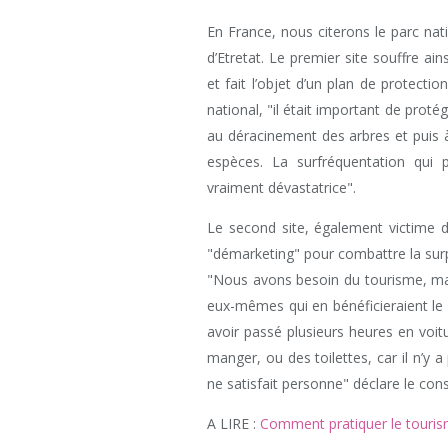
En France, nous citerons le parc na
d’Etretat. Le premier site souffre ai
et fait l’objet d’un plan de protecti
national, "il était important de proté
au déracinement des arbres et puis 
espèces. La surfréquentation qui 
vraiment dévastatrice".
Le second site, également victime 
"démarketing" pour combattre la sur
"Nous avons besoin du tourisme, mais 
eux-mêmes qui en bénéficieraient le 
avoir passé plusieurs heures en voit
manger, ou des toilettes, car il n’y 
ne satisfait personne" déclare le cons
A LIRE :
Comment pratiquer le touris