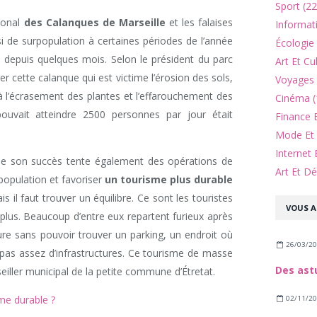
Sport (22
tional
des Calanques de Marseille
et les falaises
Informat
nsi de surpopulation à certaines périodes de l’année
Écologie
on depuis quelques mois. Selon le président du parc
Art Et Cu
ger cette calanque qui est victime l’érosion des sols,
Voyages 
à l’écrasement des plantes et l’effarouchement des
Cinéma (
pouvait atteindre 2500 personnes par jour était
Finance 
Mode Et 
Internet 
de son succès tente également des opérations de
Art Et Dé
population et favoriser
un tourisme plus durable
il faut trouver un équilibre. Ce sont les touristes
VOUS A
plus. Beaucoup d’entre eux repartent furieux après
ure sans pouvoir trouver un parking, un endroit où
26/03/2
a pas assez d’infrastructures. Ce tourisme de masse
eiller municipal de la petite commune d’Étretat.
me durable ?
02/11/2