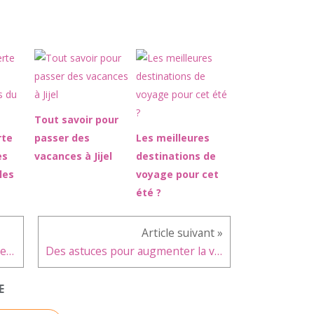
Tout savoir pour
rte
passer des
Les meilleures
es
vacances à Jijel
destinations de
les
voyage pour cet
été ?
Quelques conseils pour conduire une trottinette électrique en toute sécurité
Des astuces pour augmenter la vitesse de son ordinateur
E