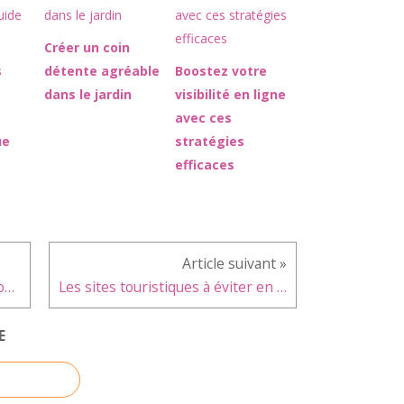
Créer un coin
s
détente agréable
Boostez votre
dans le jardin
visibilité en ligne
avec ces
ue
stratégies
efficaces
Les aliments anti-stress à consommer sans modération
Les sites touristiques à éviter en 2023
E