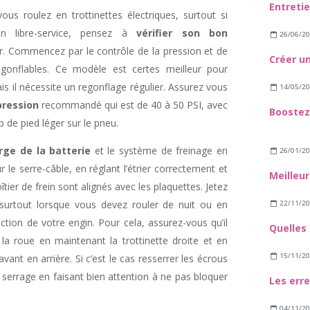
ous roulez en trottinettes électriques, surtout si
en libre-service, pensez à
vérifier son bon
26/06/2
. Commencez par le contrôle de la pression et de
t gonflables. Ce modèle est certes meilleur pour
is il nécessite un regonflage régulier. Assurez vous
14/05/2
pression
recommandé qui est de 40 à 50 PSI, avec
de pied léger sur le pneu.
rge de la batterie
et le système de freinage en
26/01/2
ur le serre-câble, en réglant l’étrier correctement et
îtier de frein sont alignés avec les plaquettes. Jetez
 surtout lorsque vous devez rouler de nuit ou en
22/11/2
ection de votre engin. Pour cela, assurez-vous qu’il
 la roue en maintenant la trottinette droite et en
15/11/2
avant en arrière. Si c’est le cas resserrer les écrous
 serrage en faisant bien attention à ne pas bloquer
04/11/2