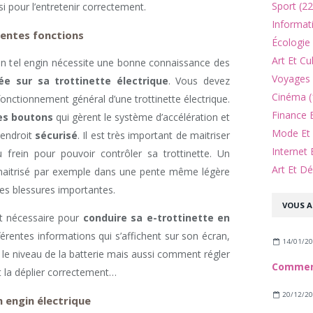
Sport (22
i pour l’entretenir correctement.
Informat
rentes fonctions
Écologie
Art Et Cu
n tel engin nécessite une bonne connaissance des
Voyages 
 sur sa trottinette électrique
. Vous devez
Cinéma (
fonctionnement général d’une trottinette électrique.
Finance 
es boutons
qui gèrent le système d’accélération et
Mode Et 
 endroit
sécurisé
. Il est très important de maitriser
Internet 
du frein pour pouvoir contrôler sa trottinette. Un
Art Et Dé
maitrisé par exemple dans une pente même légère
es blessures importantes.
VOUS A
nt nécessaire pour
conduire sa e-trottinette en
fférentes informations qui s’affichent sur son écran,
14/01/2
 le niveau de la batterie mais aussi comment régler
 et la déplier correctement…
20/12/2
n engin électrique