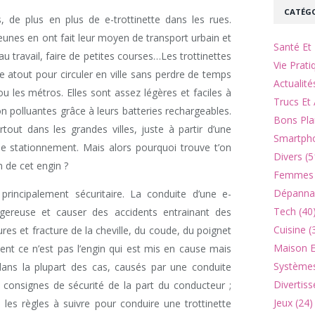
CATÉGO
 de plus en plus de e-trottinette dans les rues.
unes en ont fait leur moyen de transport urbain et
Santé Et 
, au travail, faire de petites courses…Les trottinettes
Vie Prati
le atout pour circuler en ville sans perdre de temps
Actualité
 les métros. Elles sont assez légères et faciles à
Trucs Et 
n polluantes grâce à leurs batteries rechargeables.
Bons Pla
ut dans les grandes villes, juste à partir d’une
Smartpho
 de stationnement. Mais alors pourquoi trouve t’on
Divers (5
n de cet engin ?
Femmes 
Dépannag
rincipalement sécuritaire. La conduite d’une e-
Tech (40
angereuse et causer des accidents entrainant des
Cuisine (
res et fracture de la cheville, du coude, du poignet
Maison Et
vent ce n’est pas l’engin qui est mis en cause mais
Systèmes
 dans la plupart des cas, causés par une conduite
Divertiss
 consignes de sécurité de la part du conducteur ;
Jeux (24)
 les règles à suivre pour conduire une trottinette