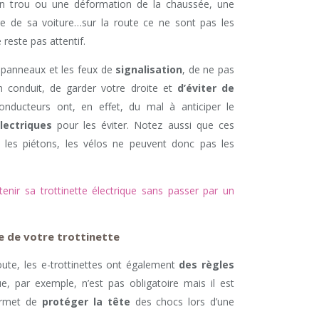
 un trou ou une déformation de la chaussée, une
re de sa voiture…sur la route ce ne sont pas les
reste pas attentif.
s panneaux et les feux de
signalisation
, de ne pas
on conduit, de garder votre droite et
d’éviter de
onducteurs ont, en effet, du mal à anticiper le
lectriques
pour les éviter. Notez aussi que ces
s, les piétons, les vélos ne peuvent donc pas les
nir sa trottinette électrique sans passer par un
e de votre trottinette
oute, les e-trottinettes ont également
des règles
, par exemple, n’est pas obligatoire mais il est
ermet de
protéger la tête
des chocs lors d’une