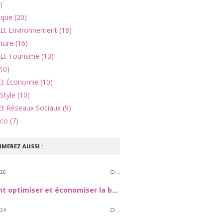
)
ique (20)
 Et Environnement (18)
lture (16)
Et Tourisme (13)
10)
Et Économie (10)
Style (10)
Et Réseaux Sociaux (9)
co (7)
IMEREZ AUSSI :
026
…
Comment optimiser et économiser la batterie de votre Samsung Galaxy S24
024
…