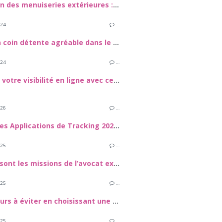
Entretien des menuiseries extérieures : Guide pratique
024
…
Créer un coin détente agréable dans le jardin
024
…
Boostez votre visibilité en ligne avec ces stratégies efficaces
026
…
Meilleures Applications de Tracking 2026 : Comment sécuuriser vos proches et vos appareils
025
…
Quelles sont les missions de l’avocat expert en droit de la construction et dans le domaine des travaux de rénovation énergétique ?
025
…
Les erreurs à éviter en choisissant une assurance
025
…