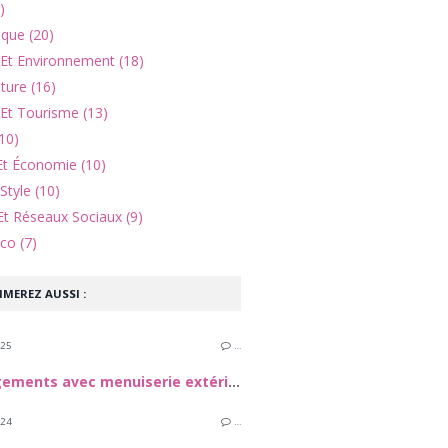
)
ique (20)
 Et Environnement (18)
lture (16)
Et Tourisme (13)
10)
Et Économie (10)
Style (10)
Et Réseaux Sociaux (9)
co (7)
IMEREZ AUSSI :
025
…
Aménagements avec menuiserie extérieure
024
…