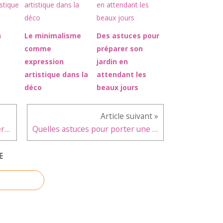
n
Le minimalisme
Des astuces pour
comme
préparer son
expression
jardin en
artistique dans la
attendant les
déco
beaux jours
Des applications pour vous aider à vous habiller et à rester à la mode
Quelles astuces pour porter une jupe longue quand on est petite ?
E