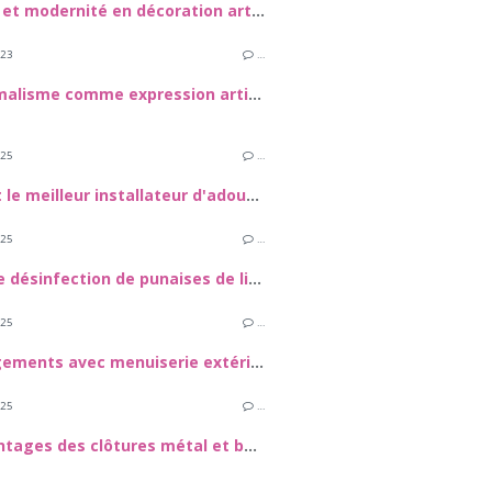
Vintage et modernité en décoration artistique
023
…
Le minimalisme comme expression artistique dans la déco
025
…
Quel est le meilleur installateur d'adoucisseur d'eau dans le 72 ?
025
…
Pour une désinfection de punaises de lit à Marseille, contactez Eco Hygiène 3D !
025
…
Aménagements avec menuiserie extérieure
025
…
Les avantages des clôtures métal et bois