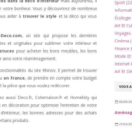
ées dans la déco d’intérieur
mais aujourd’hui, il
Sport (22
uver votre bonheur. Vous y découvrirez de nombreux
Informat
vous aider à
trouver le style
et la déco qui vous
Écologie
Art Et Cu
Voyages 
e-Deco.com
, un site qui propose les dernières
Cinéma (
s et originales pour sublimer votre intérieur et
Finance 
astuces
pour acheter les bons meubles, les bons
Mode Et 
sir ainsi votre réaménagement.
Internet 
onctionnalités du site Rhinov. Il permet de trouver
Art Et Dé
ou
en France
, de prendre en compte votre budget
et la pièce que vous voulez redécorer.
VOUS A
vez aussi Deco.fr, Cotemaison.fr et Homelisty qui
06/09/2
 en décoration pour optimiser l’entretien de votre
e d’intérieur, les bonnes adresses pour des achats
rtains produits.
27/02/2