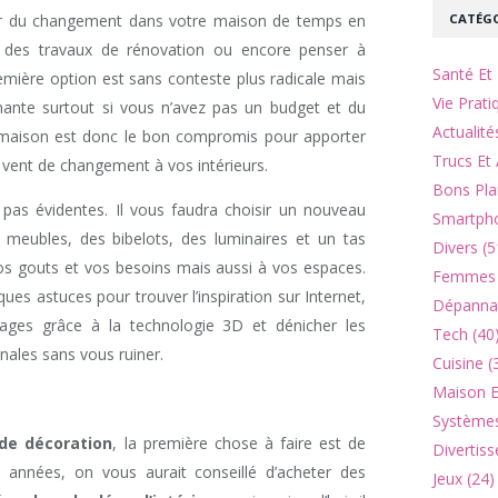
CATÉGO
ir du changement dans votre maison de temps en
 des travaux de rénovation ou encore penser à
Santé Et 
remière option est sans conteste plus radicale mais
Vie Prati
nante surtout si vous n’avez pas un budget et du
Actualité
 maison est donc le bon compromis pour apporter
Trucs Et 
n vent de changement à vos intérieurs.
Bons Pla
pas évidentes. Il vous faudra choisir un nouveau
Smartpho
 meubles, des bibelots, des luminaires et un tas
Divers (5
vos gouts et vos besoins mais aussi à vos espaces.
Femmes 
ues astuces pour trouver l’inspiration sur Internet,
Dépannag
ages grâce à la technologie 3D et dénicher les
Tech (40
inales sans vous ruiner.
Cuisine (
Maison Et
Systèmes
 de décoration
, la première chose à faire est de
Divertiss
ues années, on vous aurait conseillé d’acheter des
Jeux (24)