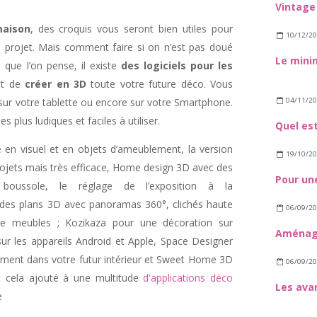
maison
, des croquis vous seront bien utiles pour
10/12/2
re projet. Mais comment faire si on n’est pas doué
 que l’on pense, il existe
des logiciels pour les
nt de
créer en 3D
toute votre future déco. Vous
04/11/2
 sur votre tablette ou encore sur votre Smartphone.
s plus ludiques et faciles à utiliser.
he en visuel et en objets d’ameublement, la version
19/10/2
ojets mais très efficace, Home design 3D avec des
oussole, le réglage de l’exposition à la
 des plans 3D avec panoramas 360°, clichés haute
06/09/2
 de meubles ; Kozikaza pour une décoration sur
r les appareils Android et Apple, Space Designer
lement dans votre futur intérieur et Sweet Home 3D
06/09/2
ut cela ajouté à une multitude
d'applications déco
e