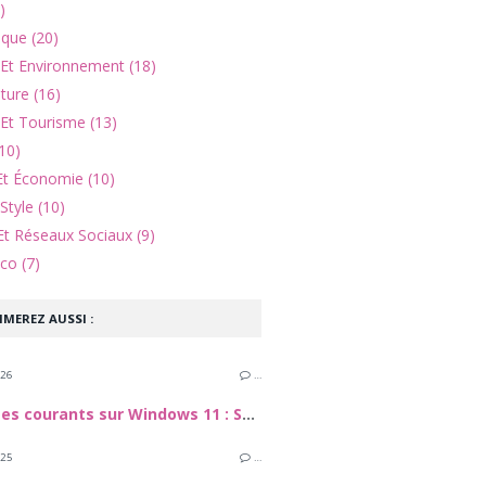
)
ique (20)
 Et Environnement (18)
lture (16)
Et Tourisme (13)
10)
Et Économie (10)
Style (10)
Et Réseaux Sociaux (9)
co (7)
IMEREZ AUSSI :
026
…
Problèmes courants sur Windows 11 : Solutions pour réparer votre PC
025
…