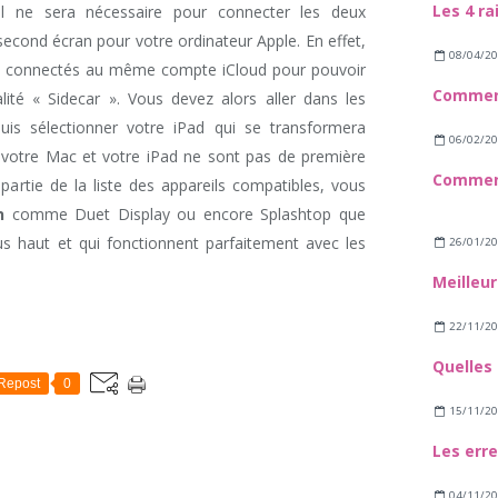
iel ne sera nécessaire pour connecter les deux
second écran pour votre ordinateur Apple. En effet,
08/04/2
ient connectés au même compte iCloud pour pouvoir
ité « Sidecar ». Vous devez alors aller dans les
uis sélectionner votre iPad qui se transformera
06/02/2
 votre Mac et votre iPad ne sont pas de première
partie de la liste des appareils compatibles, vous
n
comme Duet Display ou encore Splashtop que
s haut et qui fonctionnent parfaitement avec les
26/01/2
22/11/2
Repost
0
15/11/2
04/11/2