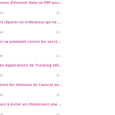
Les 4 raisons d'investir dans un ERP pour votre PME
024
…
Comment réparer un ordinateur qui ne s'allume pas
024
…
Comment se prémunir contre les escroqueries en ligne ?
026
…
Meilleures Applications de Tracking 2026 : Comment sécuuriser vos proches et vos appareils
025
…
Quelles sont les missions de l’avocat expert en droit de la construction et dans le domaine des travaux de rénovation énergétique ?
025
…
Les erreurs à éviter en choisissant une assurance
025
…