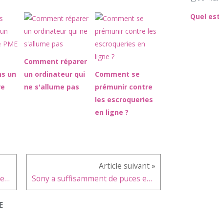
Comment réparer
ns un
un ordinateur qui
Comment se
re
ne s'allume pas
prémunir contre
les escroqueries
en ligne ?
Comment réinitialiser une Apple Watch
Sony a suffisamment de puces en stock pour la PS5
E