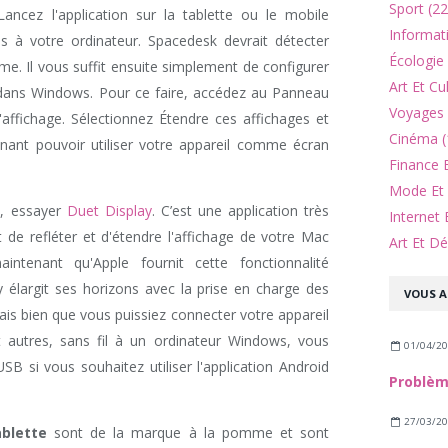
Sport (22
ancez l'application sur la tablette ou le mobile
Informat
us à votre ordinateur. Spacedesk devrait détecter
Écologie
me. Il vous suffit ensuite simplement de configurer
Art Et Cu
 dans Windows. Pour ce faire, accédez au Panneau
Voyages 
'affichage. Sélectionnez Étendre ces affichages et
Cinéma (
nant pouvoir utiliser votre appareil comme écran
Finance 
Mode Et 
t, essayer
Duet Display
. C’est une application très
Internet 
 de refléter et d'étendre l'affichage de votre Mac
Art Et Dé
ntenant qu'Apple fournit cette fonctionnalité
y élargit ses horizons avec la prise en charge des
VOUS A
is bien que vous puissiez connecter votre appareil
autres, sans fil à un ordinateur Windows, vous
01/04/2
B si vous souhaitez utiliser l'application Android
27/03/2
ablette
sont de la marque à la pomme et sont