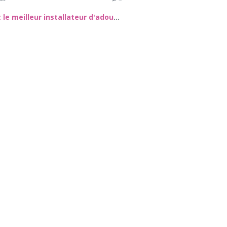
Quel est le meilleur installateur d'adoucisseur d'eau dans le 72 ?