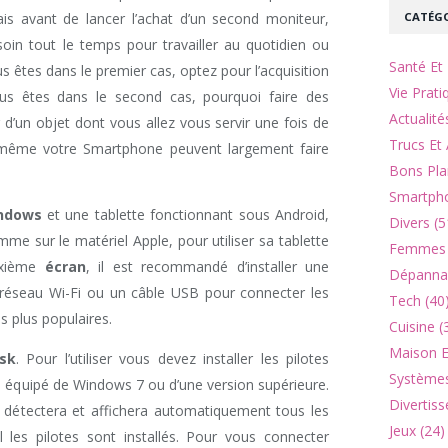
CATÉGO
is avant de lancer l’achat d’un second moniteur,
in tout le temps pour travailler au quotidien ou
Santé Et 
us êtes dans le premier cas, optez pour l’acquisition
Vie Prati
us êtes dans le second cas, pourquoi faire des
Actualité
d’un objet dont vous allez vous servir une fois de
Trucs Et 
 même votre Smartphone peuvent largement faire
Bons Pla
Smartpho
ndows
et une tablette fonctionnant sous Android,
Divers (5
me sur le matériel Apple, pour utiliser sa tablette
Femmes 
xième
écran
, il est recommandé d’installer une
Dépannag
re réseau Wi-Fi ou un câble USB pour connecter les
Tech (40
es plus populaires.
Cuisine (
Maison Et
sk
. Pour l’utiliser vous devez installer les pilotes
Systèmes
re équipé de Windows 7 ou d’une version supérieure.
Divertiss
-ci détectera et affichera automatiquement tous les
Jeux (24)
les pilotes sont installés. Pour vous connecter