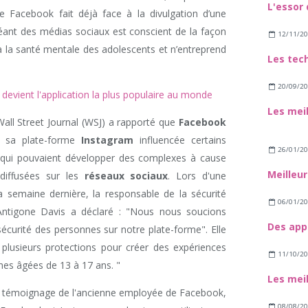
L'essor 
Facebook fait déjà face à la divulgation d’une
éant des médias sociaux est conscient de la façon
12/11/2
à la santé mentale des adolescents et n’entreprend
20/09/2
evient l'application la plus populaire au monde
 Wall Street Journal (WSJ) a rapporté que
Facebook
e sa plate-forme
Instagram
influencée certains
26/01/2
es, qui pouvaient développer des complexes à cause
diffusées sur les
réseaux sociaux
. Lors d'une
 semaine dernière, la responsable de la sécurité
06/01/2
Antigone Davis a déclaré : "Nous nous soucions
écurité des personnes sur notre plate-forme". Elle
plusieurs protections pour créer des expériences
11/10/2
nes âgées de 13 à 17 ans. "
te le témoignage de l'ancienne employée de Facebook,
08/08/2