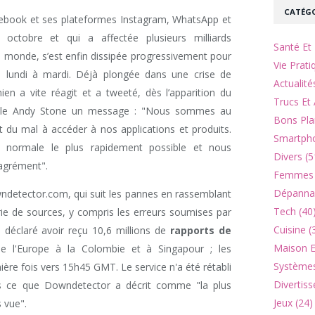
CATÉGO
ebook et ses plateformes Instagram, WhatsApp et
ctobre et qui a affectée plusieurs milliards
Santé Et 
du monde, s’est enfin dissipée progressivement pour
Vie Prati
e lundi à mardi. Déjà plongée dans une crise de
Actualité
nien a vite réagit et a tweeté, dès l’apparition du
Trucs Et 
role Andy Stone un message : "Nous sommes au
Bons Pla
 du mal à accéder à nos applications et produits.
Smartpho
a normale le plus rapidement possible et nous
Divers (5
agrément".
Femmes 
Dépannag
ndetector.com, qui suit les pannes en rassemblant
Tech (40
érie de sources, y compris les erreurs soumises par
Cuisine (
 a déclaré avoir reçu 10,6 millions de
rapports de
Maison Et
de l'Europe à la Colombie et à Singapour ; les
Systèmes
ère fois vers 15h45 GMT. Le service n'a été rétabli
Divertiss
ns ce que Downdetector a décrit comme "la plus
Jeux (24)
 vue".