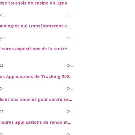
des tournois de casino en ligne
023
…
Les technologies qui transformeront votre quotidien
023
…
Les meilleures expositions de la rentrée 2023
026
…
Meilleures Applications de Tracking 2026 : Comment sécuuriser vos proches et vos appareils
024
…
Des applications mobiles pour suivre ses règles
023
…
Les meilleures applications de randonnées pédestres
023
…