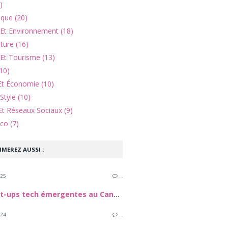
)
ique (20)
 Et Environnement (18)
lture (16)
Et Tourisme (13)
10)
Et Économie (10)
Style (10)
Et Réseaux Sociaux (9)
co (7)
IMEREZ AUSSI :
025
…
Les start-ups tech émergentes au Canada
024
…