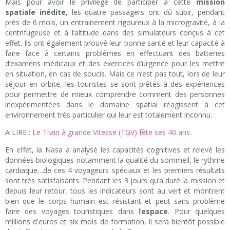
Mais pour avoir le privilège de participer à cette
mission
spatiale inédite
, les quatre passagers ont dû subir, pendant
près de 6 mois, un entrainement rigoureux à la microgravité, à la
centrifugeuse et à l’altitude dans des simulateurs conçus à cet
effet. Ils ont également prouvé leur bonne santé et leur capacité à
faire face à certains problèmes en effectuant des batteries
d’examens médicaux et des exercices d’urgence pour les mettre
en situation, en cas de soucis. Mais ce n’est pas tout, lors de leur
séjour en orbite, les touristes se sont prêtés à des expériences
pour permettre de mieux comprendre comment des personnes
inexpérimentées dans le domaine spatial réagissent à cet
environnement très particulier qui leur est totalement inconnu.
A LIRE :
Le Train à grande Vitesse (TGV) fête ses 40 ans
En effet, la Nasa a analysé les capacités cognitives et relevé les
données biologiques notamment la qualité du sommeil, le rythme
cardiaque…de ces 4 voyageurs spéciaux et les premiers résultats
sont très satisfaisants. Pendant les 3 jours qu’a duré la mission et
depuis leur retour, tous les indicateurs sont au vert et montrent
bien que le corps humain est résistant et peut sans problème
faire des voyages touristiques dans l’
espace
. Pour quelques
millions d'euros et six mois de formation, il sera bientôt possible