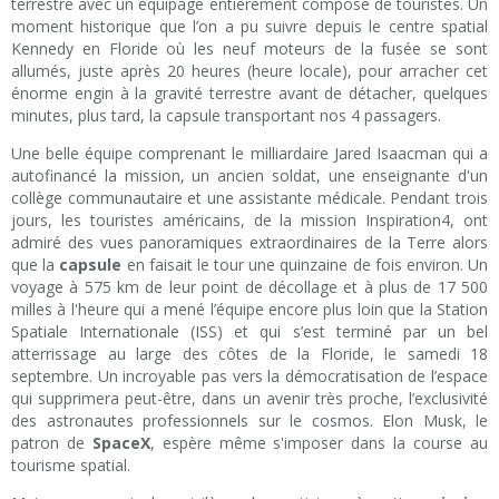
terrestre avec un équipage entièrement composé de touristes. Un
moment historique que l’on a pu suivre depuis le centre spatial
Kennedy en Floride où les neuf moteurs de la fusée se sont
allumés, juste après 20 heures (heure locale), pour arracher cet
énorme engin à la gravité terrestre avant de détacher, quelques
minutes, plus tard, la capsule transportant nos 4 passagers.
Une belle équipe comprenant le milliardaire Jared Isaacman qui a
autofinancé la mission, un ancien soldat, une enseignante d'un
collège communautaire et une assistante médicale. Pendant trois
jours, les touristes américains, de la mission Inspiration4, ont
admiré des vues panoramiques extraordinaires de la Terre alors
que la
capsule
en faisait le tour une quinzaine de fois environ. Un
voyage à 575 km de leur point de décollage et à plus de 17 500
milles à l'heure qui a mené l’équipe encore plus loin que la Station
Spatiale Internationale (ISS) et qui s’est terminé par un bel
atterrissage au large des côtes de la Floride, le samedi 18
septembre. Un incroyable pas vers la démocratisation de l’espace
qui supprimera peut-être, dans un avenir très proche, l’exclusivité
des astronautes professionnels sur le cosmos. Elon Musk, le
patron de
SpaceX
, espère même s'imposer dans la course au
tourisme spatial.