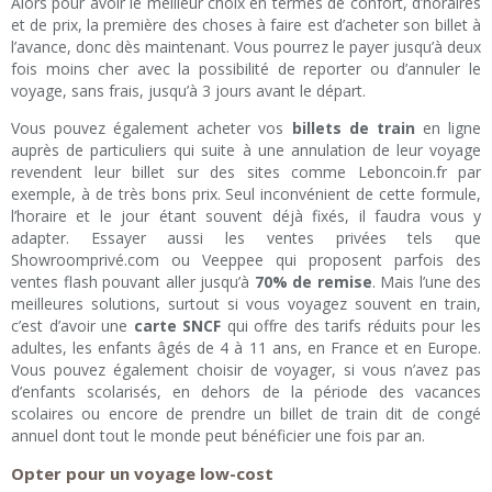
Alors pour avoir le meilleur choix en termes de confort, d’horaires
et de prix, la première des choses à faire est d’acheter son billet à
l’avance, donc dès maintenant. Vous pourrez le payer jusqu’à deux
fois moins cher avec la possibilité de reporter ou d’annuler le
voyage, sans frais, jusqu’à 3 jours avant le départ.
Vous pouvez également acheter vos
billets de train
en ligne
auprès de particuliers qui suite à une annulation de leur voyage
revendent leur billet sur des sites comme Leboncoin.fr par
exemple, à de très bons prix. Seul inconvénient de cette formule,
l’horaire et le jour étant souvent déjà fixés, il faudra vous y
adapter. Essayer aussi les ventes privées tels que
Showroomprivé.com ou Veeppee qui proposent parfois des
ventes flash pouvant aller jusqu’à
70% de remise
. Mais l’une des
meilleures solutions, surtout si vous voyagez souvent en train,
c’est d’avoir une
carte SNCF
qui offre des tarifs réduits pour les
adultes, les enfants âgés de 4 à 11 ans, en France et en Europe.
Vous pouvez également choisir de voyager, si vous n’avez pas
d’enfants scolarisés, en dehors de la période des vacances
scolaires ou encore de prendre un billet de train dit de congé
annuel dont tout le monde peut bénéficier une fois par an.
Opter pour un voyage low-cost