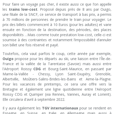
Pour faire un voyage pas cher, il existe aussi ce que l’on appelle
les
trains low-cost
. Proposé depuis près de 8 ans par Ouigo,
une filiale de la SNCF, ce service de transport à bas prix, a permis
à 70 millions de personnes de prendre le train pour voyager. Le
prix des billets commencent à 10 Euros (pour les adultes) et varie
ensuite en fonction de la destination, des périodes, des places
disponibilités …Mais comme toute prestation low-cost, celle-ci est
soumise à des contraintes et notamment l’impossibilité d’annuler
son billet une fois réservé et payé.
Toutefois, cela vaut parfois le coup, cette année par exemple,
Ouigo
propose pour les départs au ski, une liaison entre l'Île-de-
France et la vallée de la Tarentaise (Savoie) mais aussi entre
l'Aéroport Roissy
CDG
et Bourg-Saint-Maurice, en passant par
Marne-la-Vallée - Chessy, Lyon Saint-Exupéry, Grenoble,
Albertville, Moûtiers-Salins-Brides-les-Bains et Aime-la-Plagne.
Pour les vacances de printemps, ce sera une offre vers la
Bretagne et également une ligne quotidienne entre l'Aéroport
Roissy CDG et Quimper (via Rennes, Vannes, Auray et Lorient).
Elle circulera d'avril à septembre 2022.
Il y aura également les
TGV internationaux
pour se rendent en
Espagne, en Suisse, en Italie, en Allemagne mais aussi à