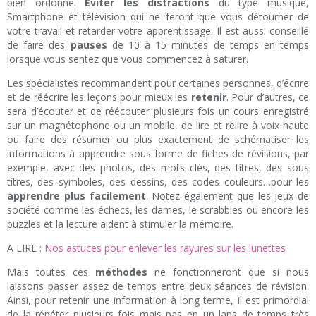
bien ordonné.
Éviter les distractions
du type musique,
Smartphone et télévision qui ne feront que vous détourner de
votre travail et retarder votre apprentissage. Il est aussi conseillé
de faire des
pauses
de 10 à 15 minutes de temps en temps
lorsque vous sentez que vous commencez à saturer.
Les spécialistes recommandent pour certaines personnes, d’écrire
et de réécrire les leçons pour mieux les
retenir
. Pour d’autres, ce
sera d’écouter et de réécouter plusieurs fois un cours enregistré
sur un magnétophone ou un mobile, de lire et relire à voix haute
ou faire des résumer ou plus exactement de schématiser les
informations à apprendre sous forme de fiches de révisions, par
exemple, avec des photos, des mots clés, des titres, des sous
titres, des symboles, des dessins, des codes couleurs…pour les
apprendre plus facilement
. Notez également que les jeux de
société comme les échecs, les dames, le scrabbles ou encore les
puzzles et la lecture aident à stimuler la mémoire.
A LIRE :
Nos astuces pour enlever les rayures sur les lunettes
Mais toutes ces
méthodes
ne fonctionneront que si nous
laissons passer assez de temps entre deux séances de révision.
Ainsi, pour retenir une information à long terme, il est primordial
de la répéter plusieurs fois mais pas en un laps de temps très