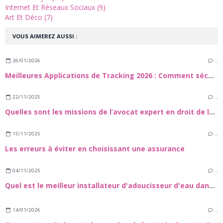
Internet Et Réseaux Sociaux (9)
Art Et Déco (7)
VOUS AIMEREZ AUSSI :
26/01/2026
…
Meilleures Applications de Tracking 2026 : Comment sécuuriser vos proches et vos appareils
22/11/2025
…
Quelles sont les missions de l’avocat expert en droit de la construction et dans le domaine des travaux de rénovation énergétique ?
15/11/2025
…
Les erreurs à éviter en choisissant une assurance
04/11/2025
…
Quel est le meilleur installateur d'adoucisseur d'eau dans le 72 ?
14/01/2026
…