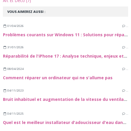
Art Et Déco (7)
VOUS AIMEREZ AUSSI :
01/04/2026
…
Problèmes courants sur Windows 11 : Solutions pour réparer votre PC
31/01/2026
…
Réparabilité de l'iPhone 17 : Analyse technique, enjeux et guide de maintenance
08/04/2024
…
Comment réparer un ordinateur qui ne s'allume pas
04/11/2023
…
Bruit inhabituel et augmentation de la vitesse du ventilateur d'un Mac
04/11/2025
…
Quel est le meilleur installateur d'adoucisseur d'eau dans le 72 ?