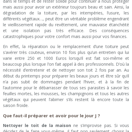
dans le temps et de rester solide pour continuer à nous protéger
mais aussi pour avoir un extérieur toujours beau et sain. Ainsi, la
dégradation de la toiture, par les intempéries, l’usure, les
différents végétaux…, peut être un véritable problème engendrant
le vieillissement rapide du revêtement, une mauvaise étanchéité
et une isolation pas très efficace. Des conséquences
catastrophiques pour votre confort mais aussi pour vos finances.
En effet, la réparation ou le remplacement d’une toiture peut
s’avérer très couteux, environ 10 fois plus qu’un entretien qui lui
varie entre 250 et 1000 Euros lorsqu’il est fait soi-même et
beaucoup plus lorsque l’on fait appel à des professionnels. D’où la
nécessité d’entretenir et de nettoyer son toit 2 fois par an. Au
début du printemps pour préparer les beaux jours et être sûr qu’il
n’a pas subit de dommages pendant l’hiver, et à la fin de
l’automne pour le débarrasser de tous ses parasites à savoir les
feuilles mortes, les mousses, les champignons et tous les autres
végétaux qui peuvent l’abimer s’ils restent là encore toute la
saison froide.
Que faut-il préparer et avoir pour le jour J ?
Nettoyer le toit de la maison
ne s’improvise pas. Si vous
décidez de le faire vous-même, il faut non seulement choisir la