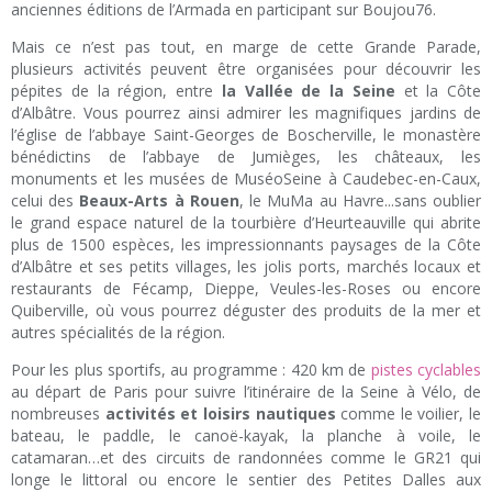
anciennes éditions de l’Armada en participant sur Boujou76.
Mais ce n’est pas tout, en marge de cette Grande Parade,
plusieurs activités peuvent être organisées pour découvrir les
pépites de la région, entre
la Vallée de la Seine
et la Côte
d’Albâtre. Vous pourrez ainsi admirer les magnifiques jardins de
l’église de l’abbaye Saint-Georges de Boscherville, le monastère
bénédictins de l’abbaye de Jumièges, les châteaux, les
monuments et les musées de MuséoSeine à Caudebec-en-Caux,
celui des
Beaux-Arts à Rouen
, le MuMa au Havre...sans oublier
le grand espace naturel de la tourbière d’Heurteauville qui abrite
plus de 1500 espèces, les impressionnants paysages de la Côte
d’Albâtre et ses petits villages, les jolis ports, marchés locaux et
restaurants de Fécamp, Dieppe, Veules-les-Roses ou encore
Quiberville, où vous pourrez déguster des produits de la mer et
autres spécialités de la région.
Pour les plus sportifs, au programme : 420 km de
pistes cyclables
au départ de Paris pour suivre l’itinéraire de la Seine à Vélo, de
nombreuses
activités et loisirs nautiques
comme le voilier, le
bateau, le paddle, le canoë-kayak, la planche à voile, le
catamaran…et des circuits de randonnées comme le GR21 qui
longe le littoral ou encore le sentier des Petites Dalles aux