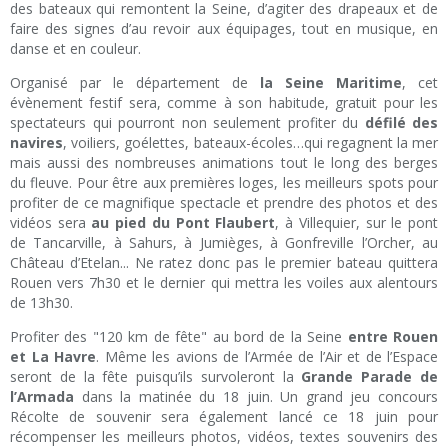
des bateaux qui remontent la Seine, d’agiter des drapeaux et de
faire des signes d’au revoir aux équipages, tout en musique, en
danse et en couleur.
Organisé par le département de
la Seine Maritime
, cet
évènement festif sera, comme à son habitude, gratuit pour les
spectateurs qui pourront non seulement profiter du
défilé des
navires
, voiliers, goélettes, bateaux-écoles…qui regagnent la mer
mais aussi des nombreuses animations tout le long des berges
du fleuve. Pour être aux premières loges, les meilleurs spots pour
profiter de ce magnifique spectacle et prendre des photos et des
vidéos sera
au pied du Pont Flaubert
, à Villequier, sur le pont
de Tancarville, à Sahurs, à Jumièges, à Gonfreville l’Orcher, au
Château d’Etelan... Ne ratez donc pas le premier bateau quittera
Rouen vers 7h30 et le dernier qui mettra les voiles aux alentours
de 13h30.
Profiter des "120 km de fête" au bord de la Seine
entre Rouen
et La Havre
. Même les avions de l’Armée de l’Air et de l’Espace
seront de la fête puisqu’ils survoleront la
Grande Parade de
l’Armada
dans la matinée du 18 juin. Un grand jeu concours
Récolte de souvenir sera également lancé ce 18 juin pour
récompenser les meilleurs photos, vidéos, textes souvenirs des