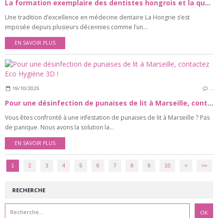
La formation exemplaire des dentistes hongrois et la qualité exceptionnelle de leurs soins dentaires
Une tradition d’excellence en médecine dentaire La Hongrie s’est
imposée depuis plusieurs décennies comme l’un...
EN SAVOIR PLUS
19/10/2025
…
Pour une désinfection de punaises de lit à Marseille, contactez Eco Hygiène 3D !
Vous êtes confronté à une infestation de punaises de lit à Marseille ? Pas
de panique. Nous avons la solution la...
EN SAVOIR PLUS
1
2
3
4
5
6
7
8
9
10
20
30
>
>>
RECHERCHE