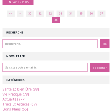
EN SAVOIR PLUS
<<
<
10
20
30
31
32
33
34
35
36
37
38
RECHERCHE
NEWSLETTER
CATÉGORIES
Santé Et Bien Être (88)
Vie Pratique (78)
Actualités (77)
Trucs Et Astuces (67)
Bons Plans (65)