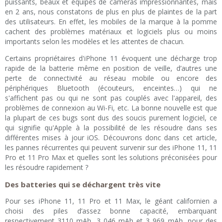
puissants, beaux et équipés de caméras impressionnantes, mais
en 2 ans, nous constatons de plus en plus de plaintes de la part
des utilisateurs. En effet, les mobiles de la marque à la pomme
cachent des problèmes matériaux et logiciels plus ou moins
importants selon les modèles et les attentes de chacun.
Certains propriétaires d'iPhone 11 évoquent une décharge trop
rapide de la batterie même en position de veille, d’autres une
perte de connectivité au réseau mobile ou encore des
périphériques Bluetooth (écouteurs, enceintes…) qui ne
s'affichent pas ou qui ne sont pas couplés avec l'appareil, des
problèmes de connexion au Wi-Fi, etc. La bonne nouvelle est que
la plupart de ces bugs sont dus des soucis purement logiciel, ce
qui signifie qu'Apple à la possibilité de les résoudre dans ses
différentes mises à jour iOS. Découvrons donc dans cet article,
les pannes récurrentes qui peuvent survenir sur des iPhone 11, 11
Pro et 11 Pro Max et quelles sont les solutions préconisées pour
les résoudre rapidement ?
Des batteries qui se déchargent très vite
Pour ses iPhone 11, 11 Pro et 11 Max, le géant californien a
choisi des piles d’assez bonne capacité, embarquant
respectivement 3110 mAh, 3 046 mAh et 3 969 mAh, pour des