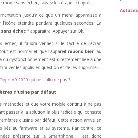
e mode sans échec, suivez les étapes ci-après.
limentation jusqu'à ce que un menu apparaisse à
ir l’icône éteindre pendant quelques secondes. La
 sans échec
" apparaitra. Appuyer sur Ok.
chec, il faudra vérifier si le tactile de l'écran
tout est normal et que l'appareil
répond bien
au
se du dysfonctionnement est directement liée à une
e trouver les applis en question et de les supprimer.
Oppo A9 2020 qui ne s'allume pas ?
mètres d'usine par défaut
es méthodes et que votre mobile continu à ne pas
t passer à la solution la plus radicale qui consiste
amètres d'usine par défaut. Cette action arrive en
s liés au firmware et au système. Par contre, ce
nnées présente sur le Smartphone. Il est donc