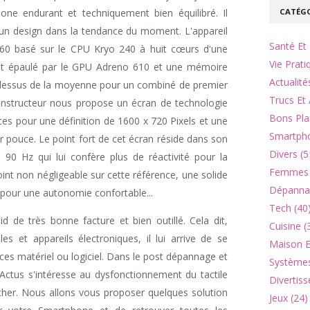
CATÉGO
ne endurant et techniquement bien équilibré. Il
t un design dans la tendance du moment. L'appareil
Santé Et 
60 basé sur le CPU Kryo 240 à huit cœurs d'une
Vie Prati
est épaulé par le GPU Adreno 610 et une mémoire
Actualité
dessus de la moyenne pour un combiné de premier
Trucs Et 
constructeur nous propose un écran de technologie
Bons Pla
es pour une définition de 1600 x 720 Pixels et une
Smartpho
r pouce. Le point fort de cet écran réside dans son
Divers (5
 90 Hz qui lui confère plus de réactivité pour la
Femmes 
oint non négligeable sur cette référence, une solide
Dépannag
 pour une autonomie confortable...
Tech (40
de très bonne facture et bien outillé. Cela dit,
Cuisine (
 et appareils électroniques, il lui arrive de se
Maison Et
ces matériel ou logiciel. Dans le post dépannage et
Systèmes
 Actus s'intéresse au dysfonctionnement du tactile
Divertiss
cher. Nous allons vous proposer quelques solution
Jeux (24)