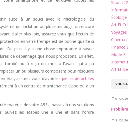
 votre Smartphone et de retrouver toutes les
Sport (22
Informat
Écologie
ir suite à un souci avec le micrologiciel du
Art Et Cu
ystème qui inclut un ou plusieurs bugs, ou encore
Voyages 
ant d'aller plus loin, assurez vous que l'écran de
Cinéma (
 protection en verre trempé est de bonne qualité si
Finance 
e. De plus, il y a une chose importante à savoir
Mode Et 
dures de dépannage que nous proposons. En effet,
Internet 
est tombé ou à reçu un choc à l'avant qui a pu
Art Et Dé
emplacer un ou plusieurs composant pour résoudre
 en état, assurez vous d'avoir les
pièces détachées
VOUS A
rément à un centre de maintenance Oppo ou à un
01/04/2
grité matériel de votre A53s, passez à nos solutions
r. Suivez les étapes une à une et dans l'ordre
31/01/2