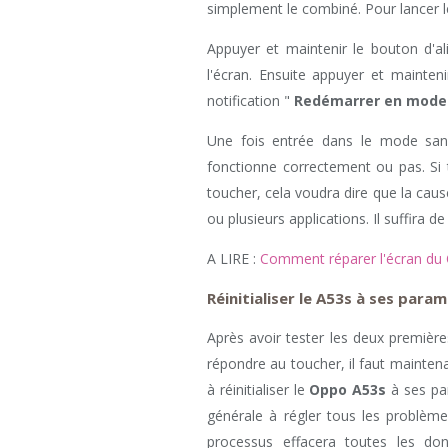
simplement le combiné. Pour lancer l
Appuyer et maintenir le bouton d'a
l'écran. Ensuite appuyer et mainten
notification "
Redémarrer en mode
Une fois entrée dans le mode sans é
fonctionne correctement ou pas. Si 
toucher, cela voudra dire que la cau
ou plusieurs applications. Il suffira d
A LIRE :
Comment réparer l'écran du 
Réinitialiser le A53s à ses para
Après avoir tester les deux premièr
répondre au toucher, il faut maintenan
à réinitialiser le
Oppo A53s
à ses par
générale à régler tous les problème
processus effacera toutes les do