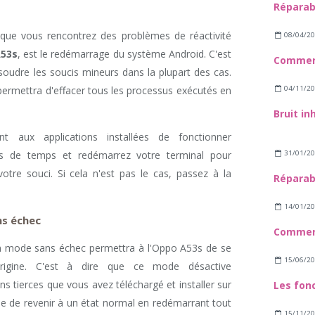
sque vous rencontrez des problèmes de réactivité
08/04/2
53s
, est le redémarrage du système Android. C'est
soudre les soucis mineurs dans la plupart des cas.
04/11/2
ermettra d'effacer tous les processus exécutés en
t aux applications installées de fonctionner
31/01/2
as de temps et redémarrez votre terminal pour
tre souci. Si cela n'est pas le cas, passez à la
14/01/2
ns échec
en mode sans échec permettra à l'Oppo A53s de se
15/06/2
origine. C'est à dire que ce mode désactive
s tierces que vous avez téléchargé et installer sur
ble de revenir à un état normal en redémarrant tout
15/11/2