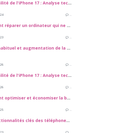
Réparabilité de l'iPhone 17 : Analyse technique, enjeux et guide de maintenance
024
…
Comment réparer un ordinateur qui ne s'allume pas
023
…
Bruit inhabituel et augmentation de la vitesse du ventilateur d'un Mac
026
…
Réparabilité de l'iPhone 17 : Analyse technique, enjeux et guide de maintenance
026
…
Comment optimiser et économiser la batterie de votre Samsung Galaxy S24
025
…
Les fonctionnalités clés des téléphones adaptés aux séniors
023
…