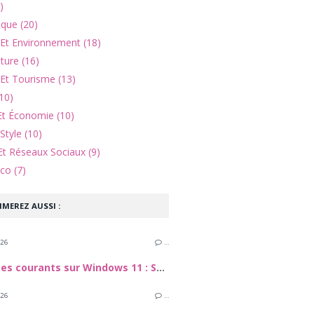
)
ique (20)
 Et Environnement (18)
lture (16)
Et Tourisme (13)
10)
Et Économie (10)
Style (10)
Et Réseaux Sociaux (9)
co (7)
IMEREZ AUSSI :
026
…
Problèmes courants sur Windows 11 : Solutions pour réparer votre PC
026
…