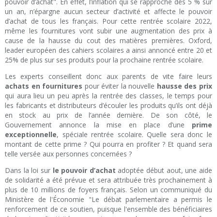
pouvoir d’achat". En effet, l’inflation qui se rapproche des 5 % sur
un an, n’épargne aucun secteur d’activité et affecte le pouvoir
d’achat de tous les français. Pour cette rentrée scolaire 2022,
même les fournitures vont subir une augmentation des prix à
cause de la hausse du cout des matières premières. Oxford,
leader européen des cahiers scolaires a ainsi annoncé entre 20 et
25% de plus sur ses produits pour la prochaine rentrée scolaire.
Les experts conseillent donc aux parents de vite faire leurs
achats en fournitures
pour éviter la nouvelle
hausse des prix
qui aura lieu un peu après la rentrée des classes, le temps pour
les fabricants et distributeurs d’écouler les produits qu’ils ont déjà
en stock au prix de l’année dernière. De son côté, le
Gouvernement annonce la mise en place d’une
prime
exceptionnelle
, spéciale rentrée scolaire. Quelle sera donc le
montant de cette prime ? Qui pourra en profiter ? Et quand sera
telle versée aux personnes concernées ?
Dans la loi sur
le pouvoir d’achat
adoptée début aout, une aide
de solidarité a été prévue et sera attribuée très prochainement à
plus de 10 millions de foyers français. Selon un communiqué du
Ministère de l'Économie "Le débat parlementaire a permis le
renforcement de ce soutien, puisque l'ensemble des bénéficiaires