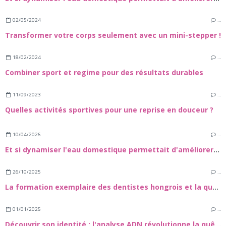
02/05/2024
…
Transformer votre corps seulement avec un mini-stepper !
18/02/2024
…
Combiner sport et regime pour des résultats durables
11/09/2023
…
Quelles activités sportives pour une reprise en douceur ?
10/04/2026
…
Et si dynamiser l'eau domestique permettait d'améliorer les performances des sportifs ?
26/10/2025
…
La formation exemplaire des dentistes hongrois et la qualité exceptionnelle de leurs soins dentaires
01/01/2025
…
Découvrir son identité : l'analyse ADN révolutionne la quête de paternité