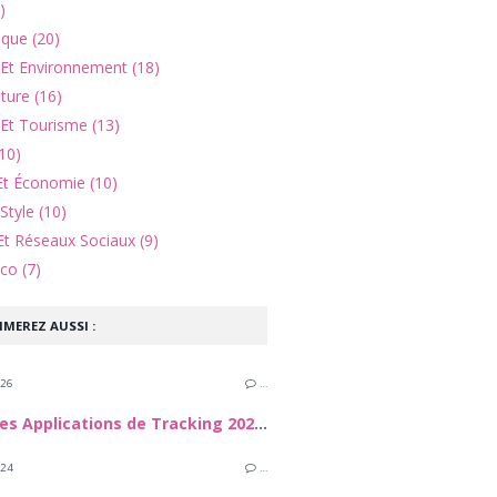
)
ique (20)
 Et Environnement (18)
lture (16)
Et Tourisme (13)
10)
Et Économie (10)
Style (10)
Et Réseaux Sociaux (9)
co (7)
IMEREZ AUSSI :
026
…
Meilleures Applications de Tracking 2026 : Comment sécuuriser vos proches et vos appareils
024
…