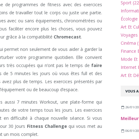
Sport (22
ne de programmes de fitness avec des exercices
Informat
ns de travailler tout le corps ou juste une partie.
Écologie
uves avec ou sans équipements, chronométrées ou
Art Et Cu
us faciliter encore plus les choses, vous pouvez
Voyages 
seur grâce à la compatibilité
Chromecast
.
Cinéma (
i permet non seulement de vous aider à garder la
Finance 
turber votre programme quotidien. Elle convient
Mode Et 
urs très occupées qui n’ont pas le temps de
faire
Internet 
de 5 minutes les jours où vous êtes full et des
Art Et Dé
 avez plus de temps. Les exercices présentés par
 d’équipement ou de beaucoup d’espace.
VOUS A
 aussi 7 minutes Workout, une plate-forme qui
26/01/2
utes de votre temps tous les jours. Les exercices
 en difficulté à chaque nouvelle séance. Si vous
pour 30 Jours
Fitness Challenge
qui vous met au
06/01/2
ant un mois complet.