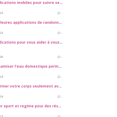
Des applications mobiles pour suivre ses règles
023
…
Les meilleures applications de randonnées pédestres
023
…
Des applications pour vous aider à vous habiller et à rester à la mode
026
…
Et si dynamiser l'eau domestique permettait d'améliorer les performances des sportifs ?
024
…
Transformer votre corps seulement avec un mini-stepper !
024
…
Combiner sport et regime pour des résultats durables
023
…