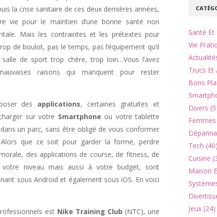
CATÉGO
is la crise sanitaire de ces deux dernières années,
tre vie pour le maintien d’une bonne santé non
Santé Et 
ale. Mais les contraintes et les prétextes pour
Vie Prati
rop de boulot, pas le temps, pas l’équipement qu’il
Actualité
salle de sport trop chère, trop loin…Vous l’avez
Trucs Et 
auvaises raisons qui manquent pour rester
Bons Pla
Smartpho
roposer des
applications
, certaines gratuites et
Divers (5
charger sur votre
Smartphone
ou votre tablette
Femmes 
 dans un parc, sans être obligé de vous conformer
Dépannag
 Alors que ce soit pour garder la forme, perdre
Tech (40
morale, des applications de course, de fitness, de
Cuisine (
 votre niveau mais aussi à votre budget, sont
Maison Et
nnant sous Android et également sous iOS. En voici
Systèmes
Divertiss
Jeux (24)
rofessionnels est
Nike Training Club
(NTC), une