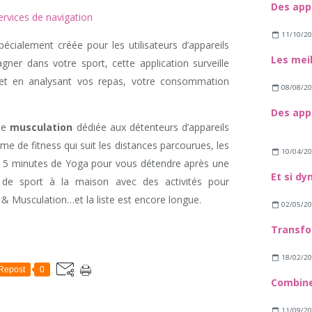
rvices de navigation
11/10/2
spécialement créée pour les utilisateurs d’appareils
er dans votre sport, cette application surveille
t et en analysant vos repas, votre consommation
08/08/2
 de
musculation
dédiée aux détenteurs d’appareils
me de fitness qui suit les distances parcourues, les
10/04/2
, 5 minutes de Yoga pour vous détendre après une
s de sport à la maison avec des activités pour
 & Musculation…et la liste est encore longue.
02/05/2
18/02/2
Repost
0
11/09/2