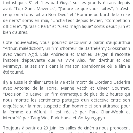
fantastiques 3" et "Les bad Guys" sur les grands écrans depuis
avril, "Top Gun : Maverick", "J’adore ce que vous faites", "qu’est-
ce qu’on a tous fait au Bon Dieu" et "Homme au bord de la crise
de nerfs" sortis en mai, "Uncharted" depuis février, "Compétition
officielle", "Jurassic Park" et "C’est magnifique" sortis début juin et
bien d’autres.
Côté nouveautés, vous pourrez découvrir à partir d’aujourd’hui
"Arthur, malédiction", un film d’horreur de Barthélémy Grossmann
avec Vadim Agid, Lola Andreoni et Mathieu Berger. Il raconte
l’histoire d’épouvante que va vivre Alex, fan d’Arthur et des
Minimoys, et ses amis dans la maison abandonnée où le film a
été tourné.
Il y a aussi le thriller "Entre la vie et la mort" de Giordano Gederlini
avec Antonio de la Torre, Marine Vacth et Olivier Gourmet,
"Decision To Leave" un film dramatique de plus de 2 heures qui
nous montre les sentiments partagés d’un détective entre son
enquête sur la mort suspecte d’un homme et son attirance pour
la femme du défunt. Il est réalisé par Park Chan-Wook et
interprété par Tang Wei, Park Hae-il et Go Kyung-pyo.
Toujours à partir du 29 juin, les salles de cinéma nous proposent