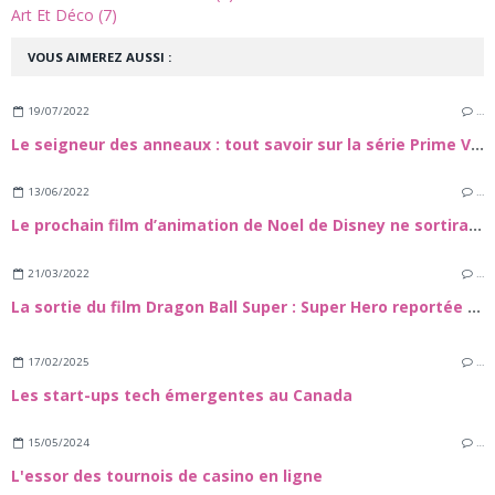
Art Et Déco (7)
VOUS AIMEREZ AUSSI :
19/07/2022
…
Le seigneur des anneaux : tout savoir sur la série Prime Video
13/06/2022
…
Le prochain film d’animation de Noel de Disney ne sortira pas dans les salles de cinéma françaises
21/03/2022
…
La sortie du film Dragon Ball Super : Super Hero reportée à cause de piratage
17/02/2025
…
Les start-ups tech émergentes au Canada
15/05/2024
…
L'essor des tournois de casino en ligne