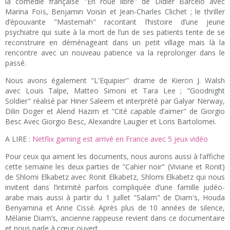
la comédie française "En roue libre" de Didier Barcelo avec
Marina Foïs, Benjamin Voisin et Jean-Charles Clichet ; le thriller
d’épouvante "Mastemah" racontant l’histoire d’une jeune
psychiatre qui suite à la mort de l’un de ses patients tente de se
reconstruire en déménageant dans un petit village mais là la
rencontre avec un nouveau patience va la reprolonger dans le
passé.
Nous avons également "L'Equipier" drame de Kieron J. Walsh
avec Louis Talpe, Matteo Simoni et Tara Lee ; "Goodnight
Soldier" réalisé par Hiner Saleem et interprété par Galyar Nerway,
Dilin Doger et Alend Hazim et "Cité capable d’aimer" de Giorgio
Besc Avec Giorgio Besc, Alexandre Laugier et Loris Bartolomei.
A LIRE :
Netflix gaming est arrivé en France avec 5 jeux vidéo
Pour ceux qui aiment les documents, nous aurons aussi à l’affiche
cette semaine les deux parties de "Cahier noir" (Viviane et Ronit)
de Shlomi Elkabetz avec Ronit Elkabetz, Shlomi Elkabetz qui nous
invitent dans l’intimité parfois compliquée d’une famille judéo-
arabe mais aussi à partir du 1 juillet "Salam" de Diam's, Houda
Benyamina et Anne Cissé. Après plus de 10 années de silence,
Mélanie Diam’s, ancienne rappeuse revient dans ce documentaire
et nous parle à cœur ouvert.