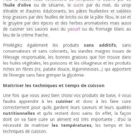
l’
huile d’olive
ou de sésame, le
sucre
par du miel, du sirop
d’érable et d’autres édulcorants, les pâtes feuilletées et sablées
trop grasses par des feuilles de bricks ou de la pâte filou, le sel et
le gruyère par des épices et des herbes aromatisées mais aussi
de cuisiner ses sauces avec du
yaourt
ou du fromage blanc au
lieu de la crème fraiche.
Privilégiez également les produits
sans additifs
, sans
conservateurs et sans colorants, les viandes maigres issues de
l’élevage responsable, les bonnes graisses que l’on trouve dans
les huiles végétales, les poissons et les oléagineux et les produits
riches en fibres (riz, patate douce, légumineuses...) qui apportent
de l’énergie sans faire grimper la glycémie.
Maitriser les techniques et temps de cuisson
Une fois que vous avez bien choisi vos produits de base, il vous
faudra apprendre à les
cuisiner
et donc à les faire cuire
correctement pour qu’ils gardent leurs saveurs et leurs qualités
nutritionnelles
et qu’ils restent donc sains. En effet, la façon
dont on va faire cuire un aliment est très importante ; d’où la
nécessité de maitriser
les températures
, les temps et les
techniques de cuisson.