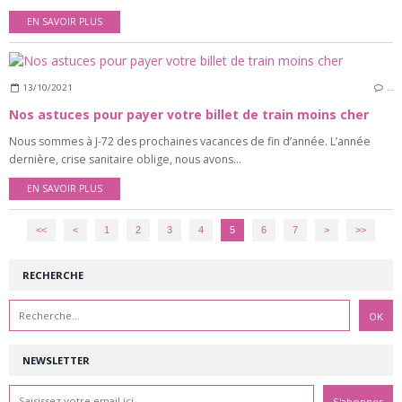
EN SAVOIR PLUS
13/10/2021
…
Nos astuces pour payer votre billet de train moins cher
Nous sommes à J-72 des prochaines vacances de fin d’année. L’année
dernière, crise sanitaire oblige, nous avons...
EN SAVOIR PLUS
<<
<
1
2
3
4
5
6
7
>
>>
RECHERCHE
NEWSLETTER