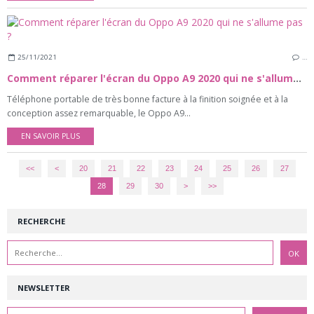
25/11/2021
…
Comment réparer l'écran du Oppo A9 2020 qui ne s'allume pas ?
Téléphone portable de très bonne facture à la finition soignée et à la
conception assez remarquable, le Oppo A9...
EN SAVOIR PLUS
<<
<
10
20
21
22
23
24
25
26
27
28
29
30
>
>>
RECHERCHE
NEWSLETTER