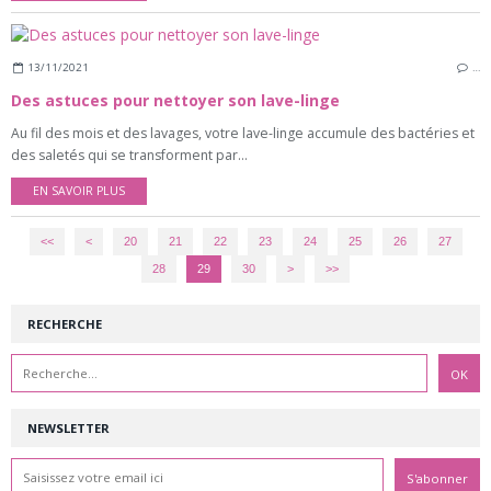
13/11/2021
…
Des astuces pour nettoyer son lave-linge
Au fil des mois et des lavages, votre lave-linge accumule des bactéries et
des saletés qui se transforment par...
EN SAVOIR PLUS
<<
<
10
20
21
22
23
24
25
26
27
28
29
30
>
>>
RECHERCHE
NEWSLETTER