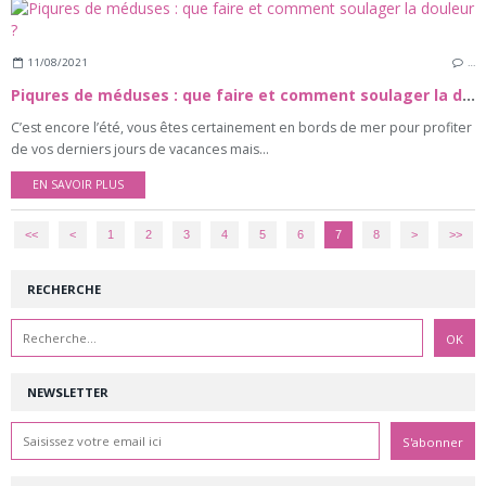
11/08/2021
…
Piqures de méduses : que faire et comment soulager la douleur ?
C’est encore l’été, vous êtes certainement en bords de mer pour profiter
de vos derniers jours de vacances mais...
EN SAVOIR PLUS
<<
<
1
2
3
4
5
6
7
8
>
>>
RECHERCHE
NEWSLETTER