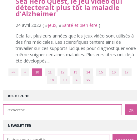
Sea Hero Quest, le jeu vidéo qui
détecterait plus tôt la maladie
d’Alzheimer
24 avril 2022 ( #
jeux
, #
Santé et bien être
)
Cela fait plusieurs années que les jeux vidéo sont utilisés à
des fins médicales. Les scientifiques tentent ainsi de
travailler sur ces supports ludiques pour diagnostiquer voire
même soigner certaines maladies. Plusieurs titres ont déjà
été développés,...
<<
<
10
11
12
13
14
15
16
17
18
19
>
>>
RECHERCHE
NEWSLETTER